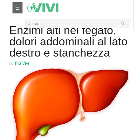
28 Marzo 2016
Nutrizione
Enzimi alti nel fegato,
dolori addominali al lato
Yoga
destro e stanchezza
Salute
by
Più Vivi
Bellezza
Fitness
Relax
Viaggi & Vacanze