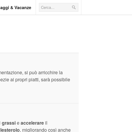
iaggi & Vacanze
imentazione, si può arricchire la
ie ai propri piatti, sarà possibile
i
grassi
e
accelerare
il
olesterolo
, migliorando così anche