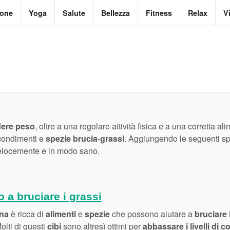
ione
Yoga
Salute
Bellezza
Fitness
Relax
V
dere peso
, oltre a una regolare attività fisica e a una corretta al
 condimenti e
spezie brucia
-
grassi
. Aggiungendo le seguenti spez
elocemente e in modo sano.
o a bruciare i grassi
ana
è ricca di
alimenti
e
spezie
che possono aiutare a
bruciare
Molti di questi
cibi
sono altresì ottimi per
abbassare i livelli di c