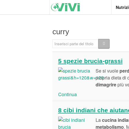
Nutriz
curry
Inserisci parte del titolo
5 spezie brucia-grassi
Se si vuole
per
propria dieta di
dimagrire
più v
Continua
8 cibi indiani che aiutan
La
cucina indi
metabolismo
. 