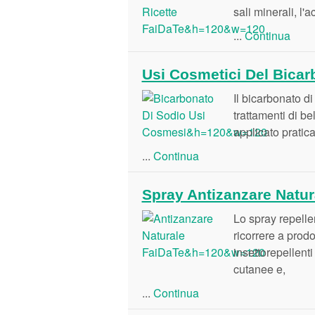
sali minerali, l'
...
Continua
Usi Cosmetici Del Bicar
Il bicarbonato di
trattamenti di b
applicato pratica
...
Continua
Spray Antizanzare Natur
Lo spray repellen
ricorrere a prod
insettorepellent
cutanee e,
...
Continua