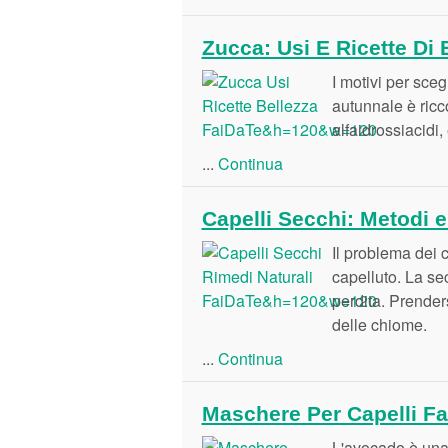
Zucca: Usi E Ricette Di 
I motivi per sceg
autunnale è ricco
alfaidrossiacidi,
...
Continua
Capelli Secchi: Metodi e
Il problema dei 
capelluto. La se
perdita. Prenders
delle chiome.
...
Continua
Maschere Per Capelli F
L'avocado è una f