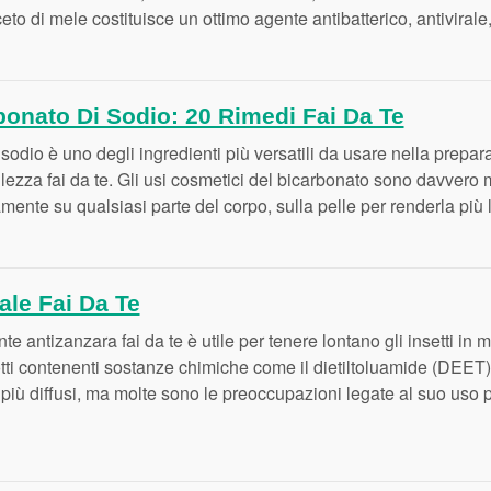
aceto di mele costituisce un ottimo agente antibatterico, antivirale
bonato Di Sodio: 20 Rimedi Fai Da Te
 sodio è uno degli ingredienti più versatili da usare nella prepar
ellezza fai da te. Gli usi cosmetici del bicarbonato sono davvero 
mente su qualsiasi parte del corpo, sulla pelle per renderla più li
ale Fai Da Te
te antizanzara fai da te è utile per tenere lontano gli insetti in
otti contenenti sostanze chimiche come il dietiltoluamide (DEET)
i più diffusi, ma molte sono le preoccupazioni legate al suo uso