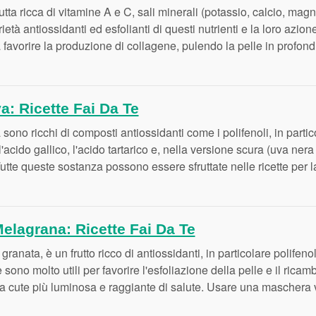
tta ricca di vitamine A e C, sali minerali (potassio, calcio, magn
ietà antiossidanti ed esfolianti di questi nutrienti e la loro azion
a favorire la produzione di collagene, pulendo la pelle in profon
: Ricette Fai Da Te
a sono ricchi di composti antiossidanti come i polifenoli, in parti
 l'acido gallico, l'acido tartarico e, nella versione scura (uva ner
Tutte queste sostanza possono essere sfruttate nelle ricette per l
lagrana: Ricette Fai Da Te
ranata, è un frutto ricco di antiossidanti, in particolare polifenol
ono molto utili per favorire l'esfoliazione della pelle e il ricambi
 la cute più luminosa e raggiante di salute. Usare una maschera v