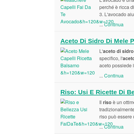
perché è ricca di
3. L'avocado aiu
...
Continua
Aceto Di Sidro Di Mele P
L'
aceto di sidro
specifico, l'
aceto
aceto possiede i
...
Continua
Riso: Usi E Ricette Di B
Il
riso
è un ottimo
tradizionalmente
riso può essere u
...
Continua