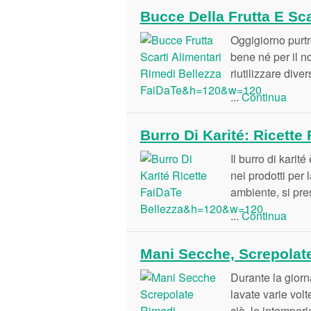
Bucce Della Frutta E Sca
Oggigiorno purtr
bene né per il no
riutilizzare dive
...
Continua
Burro Di Karité: Ricette
Il burro di karité
nei prodotti per
ambiente, si pres
...
Continua
Mani Secche, Screpolate
Durante la giorn
lavate varie vol
ciò, le intemperi