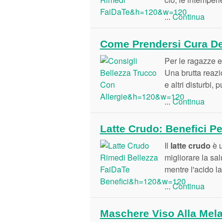
...
Continua
Come Prendersi Cura Del
Per le ragazze e
Una brutta reazio
e altri disturbi,
...
Continua
Latte Crudo: Benefici Pe
Il
latte crudo
è u
migliorare la sal
mentre l'acido l
...
Continua
Maschere Viso Alla Mela: 