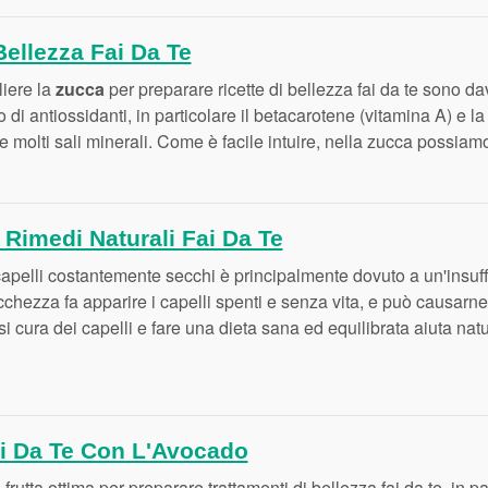
Bellezza Fai Da Te
liere la
zucca
per preparare ricette di bellezza fai da te sono da
 di antiossidanti, in particolare il betacarotene (vitamina A) e la
 e molti sali minerali. Come è facile intuire, nella zucca possiam
 Rimedi Naturali Fai Da Te
capelli costantemente secchi è principalmente dovuto a un'insuff
cchezza fa apparire i capelli spenti e senza vita, e può causarne
i cura dei capelli e fare una dieta sana ed equilibrata aiuta nat
ai Da Te Con L'Avocado
rutta ottima per preparare trattamenti di bellezza fai da te, in pa