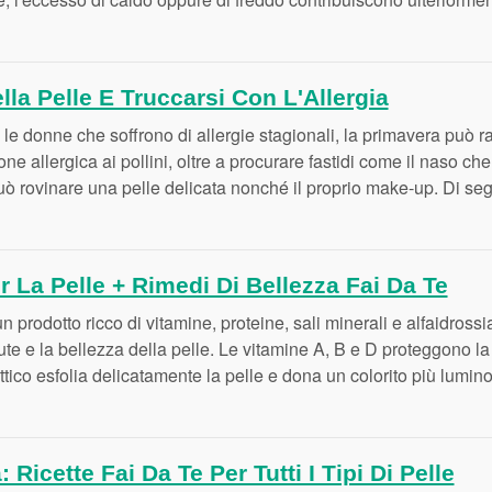
la Pelle E Truccarsi Con L'Allergia
 le donne che soffrono di allergie stagionali, la primavera può 
ne allergica ai pollini, oltre a procurare fastidi come il naso che c
 può rovinare una pelle delicata nonché il proprio make-up. Di segu
r La Pelle + Rimedi Di Bellezza Fai Da Te
n prodotto ricco di vitamine, proteine, sali minerali e alfaidrossia
ute e la bellezza della pelle. Le vitamine A, B e D proteggono la c
attico esfolia delicatamente la pelle e dona un colorito più lumin
Ricette Fai Da Te Per Tutti I Tipi Di Pelle