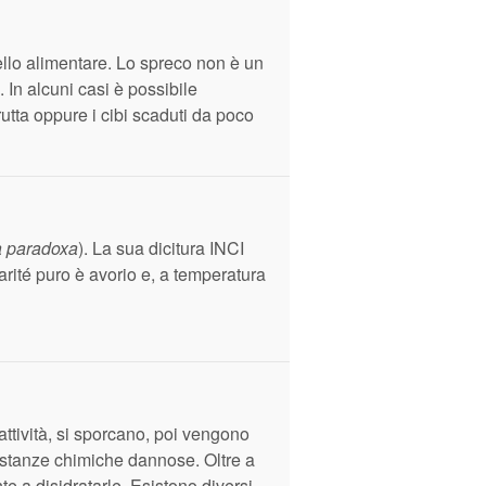
ello alimentare. Lo spreco non è un
 In alcuni casi è possibile
rutta oppure i cibi scaduti da poco
ia paradoxa
). La sua dicitura INCI
 karité puro è avorio e, a temperatura
ttività, si sporcano, poi vengono
sostanze chimiche dannose. Oltre a
te a disidratarle. Esistono diversi