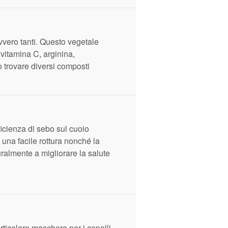
vvero tanti. Questo vegetale
 vitamina C, arginina,
o trovare diversi composti
icienza di sebo sul cuoio
 una facile rottura nonché la
uralmente a migliorare la salute
rticolare maschere per i capelli,