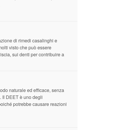
,
azione di rimedi casalinghi e
molti visto che può essere
scia, sui denti per contribuire a
 modo naturale ed efficace, senza
. Il DEET è uno degli
 poiché potrebbe causare reazioni