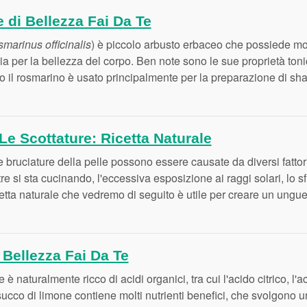
 di Bellezza Fai Da Te
marinus officinalis
) è piccolo arbusto erbaceo che possiede molt
a per la bellezza del corpo. Ben note sono le sue proprietà tonic
 il rosmarino è usato principalmente per la preparazione di sha
Le Scottature: Ricetta Naturale
le bruciature della pelle possono essere causate da diversi fatto
e si sta cucinando, l'eccessiva esposizione ai raggi solari, lo sf
cetta naturale che vedremo di seguito è utile per creare un ungue
 Bellezza Fai Da Te
e è naturalmente ricco di acidi organici, tra cui l'acido citrico, l'
l succo di limone contiene molti nutrienti benefici, che svolgono 