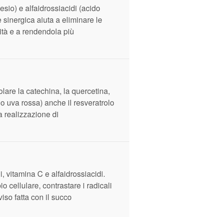
esio) e alfaidrossiacidi (acido
e sinergica aiuta a eliminare le
dità e a rendendola più
colare la catechina, la quercetina,
a o uva rossa) anche il resveratrolo
a realizzazione di
i, vitamina C e alfaidrossiacidi.
o cellulare, contrastare i radicali
iso fatta con il succo