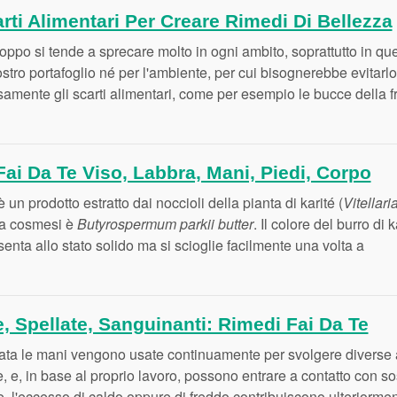
rti Alimentari Per Creare Rimedi Di Bellezza
oppo si tende a sprecare molto in ogni ambito, soprattutto in qu
stro portafoglio né per l'ambiente, per cui bisognerebbe evitarlo.
rsamente gli scarti alimentari, come per esempio le bucce della f
 Fai Da Te Viso, Labbra, Mani, Piedi, Corpo
 è un prodotto estratto dai noccioli della pianta di karité (
Vitellar
 la cosmesi è
Butyrospermum parkii butter
. Il colore del burro di
enta allo stato solido ma si scioglie facilmente una volta a
, Spellate, Sanguinanti: Rimedi Fai Da Te
ata le mani vengono usate continuamente per svolgere diverse a
te, e, in base al proprio lavoro, possono entrare a contatto con 
e, l'eccesso di caldo oppure di freddo contribuiscono ulteriormen