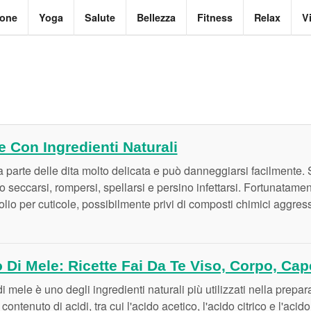
ione
Yoga
Salute
Bellezza
Fitness
Relax
V
 Con Ingredienti Naturali
a parte delle dita molto delicata e può danneggiarsi facilmente. 
 seccarsi, rompersi, spellarsi e persino infettarsi. Fortunatament
lio per cuticole, possibilmente privi di composti chimici aggress
 Di Mele: Ricette Fai Da Te Viso, Corpo, Cape
di mele è uno degli ingredienti naturali più utilizzati nella prepar
 contenuto di acidi, tra cui l'acido acetico, l'acido citrico e l'ac