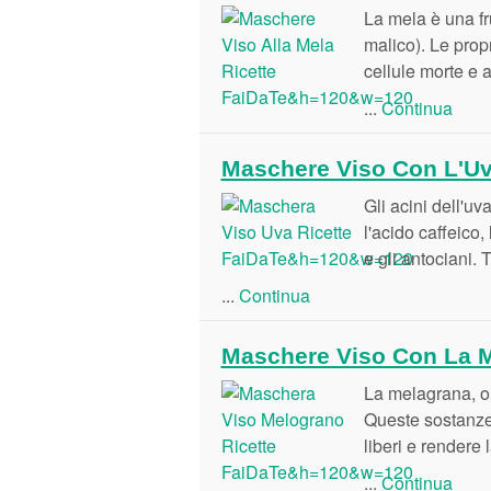
La mela è una fru
malico). Le propr
cellule morte e 
...
Continua
Maschere Viso Con L'Uva
Gli acini dell'uv
l'acido caffeico,
e gli antociani. 
...
Continua
Maschere Viso Con La Me
La melagrana, o g
Queste sostanze s
liberi e rendere
...
Continua