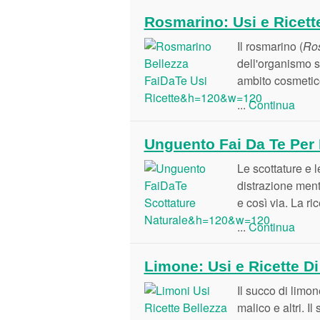
Rosmarino: Usi e Ricette
Il rosmarino (
Ros
dell'organismo si
ambito cosmetico
...
Continua
Unguento Fai Da Te Per 
Le scottature e 
distrazione mentr
e così via. La ri
...
Continua
Limone: Usi e Ricette Di
Il succo di limon
malico e altri. I