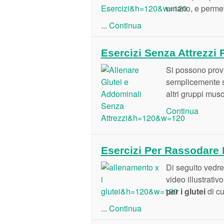
umano, e permett
...
Continua
Esercizi Senza Attrezzi 
Si possono prova
semplicemente sf
altri gruppi musc
Continua
Esercizi Per Rassodare I
Di seguito vedr
video illustrati
per i glutei
di cu
...
Continua