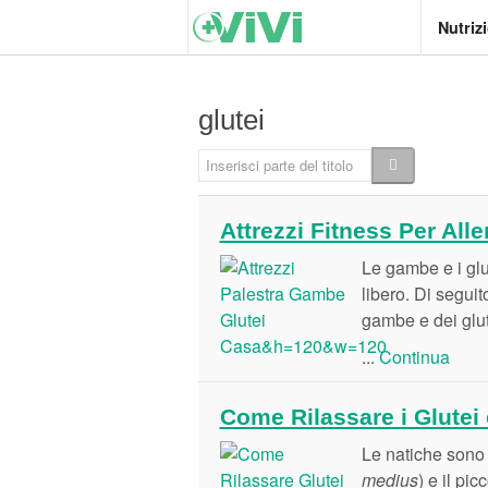
Nutriz
glutei
Inserisci parte del titolo
Attrezzi Fitness Per All
Le gambe e i glu
libero. Di seguit
gambe e dei glut
...
Continua
Come Rilassare i Glutei 
Le natiche sono 
medius
) e il pic