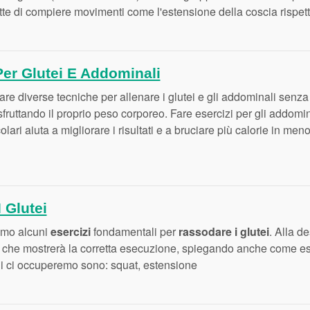
e di compiere movimenti come l'estensione della coscia rispett
Per Glutei E Addominali
re diverse tecniche per allenare i glutei e gli addominali senza
ruttando il proprio peso corporeo. Fare esercizi per gli addomin
olari aiuta a migliorare i risultati e a bruciare più calorie in men
 Glutei
emo alcuni
esercizi
fondamentali per
rassodare i glutei
. Alla d
vo che mostrerà la corretta esecuzione, spiegando anche come e
i ci occuperemo sono: squat, estensione