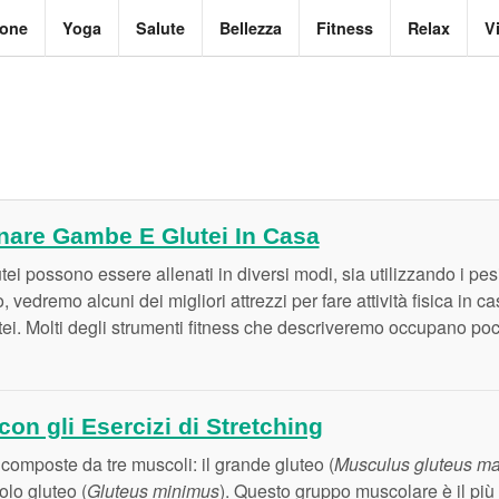
ione
Yoga
Salute
Bellezza
Fitness
Relax
V
enare Gambe E Glutei In Casa
tei possono essere allenati in diversi modi, sia utilizzando i pe
o, vedremo alcuni dei migliori attrezzi per fare attività fisica in
ei. Molti degli strumenti fitness che descriveremo occupano poco
con gli Esercizi di Stretching
composte da tre muscoli: il grande gluteo (
Musculus gluteus m
colo gluteo (
Gluteus minimus
). Questo gruppo muscolare è il più 