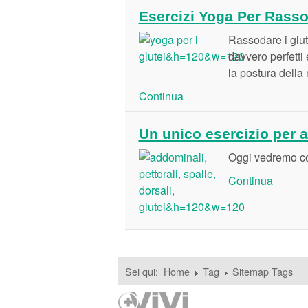
Esercizi Yoga Per Rasso
Rassodare i glute
davvero perfetti 
la postura dell
Continua
Un unico esercizio per ad
Oggi vedremo c
Continua
Sei qui:
Home
Tag
Sitemap Tags