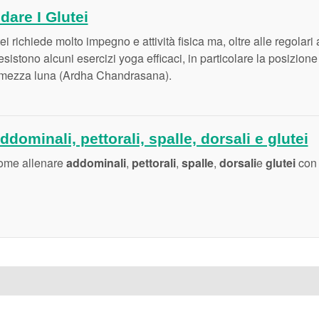
dare I Glutei
i richiede molto impegno e attività fisica ma, oltre alle regolari a
esistono alcuni esercizi yoga efficaci, in particolare la posizione
a mezza luna (Ardha Chandrasana).
dominali, pettorali, spalle, dorsali e glutei
ome allenare
addominali
,
pettorali
,
spalle
,
dorsali
e
glutei
con 