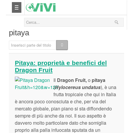
Nutrizione
pitaya
Yoga
Inserisci parte del titolo
Salute
Pitaya: proprietà e benefici del
Dragon Fruit
Bellezza
Il
Dragon Fruit,
o
pitaya
Fitness
(
Hylocereus undatus
), è una
frutta tropicale che qui in Italia
è ancora poco conosciuta e che, per via del
Relax
mercato globale, pian piano si sta diffondendo
sempre di più anche da noi. Il suo aspetto è
Viaggi & Vacanze
davvero molto particolare dato che somiglia
proprio alla palla infuocata sputata da un