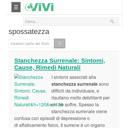
Nutrizione
spossatezza
Yoga
Inserisci parte del titolo
Salute
Stanchezza Surrenale: Sintomi,
Cause, Rimedi Naturali
Bellezza
I sintomi associati alla
Fitness
stanchezza surrenale
sono
difficili da individuare, e
risultano molto debilitanti per
Relax
chi ne soffre. Spesso la
stanchezza surrenale viene
Viaggi & Vacanze
confusa con episodi di depressione o
di affaticamento fisico. Il surrene è un organo