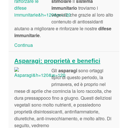
stimolare
il
sistema
immunitario
troviamo i
vegetali, che grazie al loro alto
contenuto di antiossidanti
aiutano a migliorare e rinforzare le nostre
difese
immunitarie
.
Continua
Asparagi: proprietà e benefici
Gli
asparagi
sono ortaggi
tipici di questo periodo, la
primavera, ed è proprio nel
mese di aprile che comincia la loro raccolta, che
dura pressappoco fino a giugno. Questi deliziosi
vegetali sono molto nutrienti, e possiedono
proprietà disintossicanti, antinfiammatorie,
diuretiche, anti-invecchiamento, e molto altro. Di
seguito, vedremo