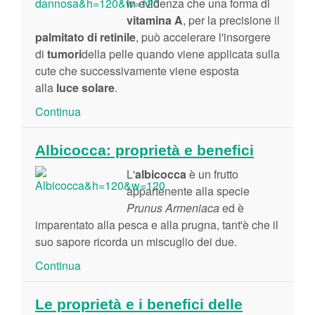
in evidenza che una forma di
vitamina A
, per la precisione il
palmitato di retinile
, può accelerare l'insorgere
di
tumori
della pelle quando viene applicata sulla
cute che successivamente viene esposta
alla
luce solare
.
Continua
Albicocca: proprietà e benefici
L'
albicocca
è un frutto
appartenente alla specie
Prunus Armeniaca
ed è
imparentato alla pesca e alla prugna, tant'è che il
suo sapore ricorda un miscuglio dei due.
Continua
Le proprietà e i benefici delle