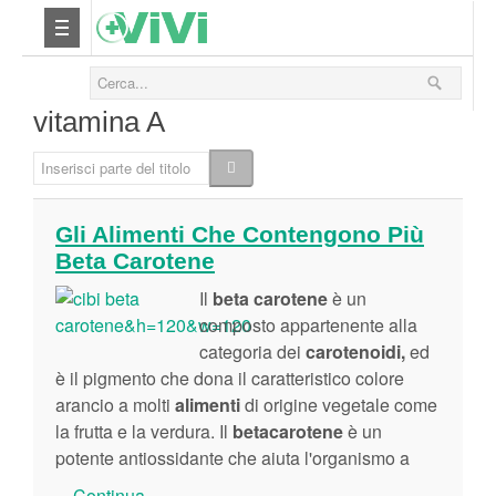
Nutrizione
vitamina A
Yoga
Inserisci parte del titolo
Salute
Gli Alimenti Che Contengono Più
Beta Carotene
Bellezza
Il
beta carotene
è un
Fitness
composto appartenente alla
categoria dei
carotenoidi,
ed
è il pigmento che dona il caratteristico colore
Relax
arancio a molti
alimenti
di origine vegetale come
la frutta e la verdura. Il
betacarotene
è un
Viaggi & Vacanze
potente antiossidante che aiuta l'organismo a
...
Continua