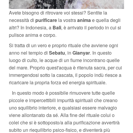
Avete bisogno di ritrovare voi stessi? Sentite la
necessità di
purificare
la vostra
anima
e quella degli
altri? In Indonesia, a
Bali
,
è arrivato il periodo in cui si
pulisce anima e corpo.
Si tratta di un vero e proprio rituale che avviene ogni
anno nel tempio di
Sebatu
, in
Gianyar
. In questo
luogo di culto, le acque di un fiume incontrano quelle
del mare. Proprio quest'acqua è ritenuta sacra, per cui
immergendosi sotto la cascata, il popolo indù riesce a
ricaricare la propria forza ed energia spirituale.
In questo modo è possibile rimuovere tutte quelle
piccole e impercettibili impurità spirituali che creano
uno squilibrio interiore, e qualsiasi essere malvagio
viene allontanato da sé. Alla fine del rituale colui o
colei che si è sottoposto/a alla purificazione avvertirà
subito un riequilibrio psico-fisico, e diventerà più