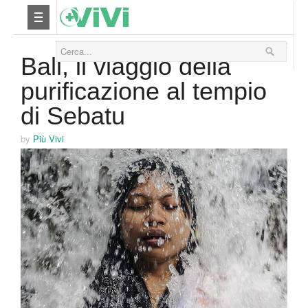
10 Luglio 2012
Nutrizione
Bali, il viaggio della
purificazione al tempio
Yoga
di Sebatu
Salute
by
Più Vivi
Bellezza
Fitness
Relax
Viaggi & Vacanze