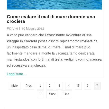
Come evitare il mal di mare durante una
crociera
Più Vivi
10 Maggio 2012
A volte può capitare che l'affascinante avventura di una
viaggio
in
crociera
possa essere rapidamente rovinata da
un inaspettato caso di
mal di mare
. Il mal di mare può
facilmente mandare a monte la vacanza tanto desiderata,
manifestandosi con forti mal di testa, vertigini, vomito, nausea
ed eccessiva stanchezza.
Leggi tutto...
Inizio
Prec
1
2
3
4
5
6
7
8
Succ
Fine