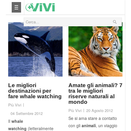
Nutrizione
Yoga
Salute
Bellezza
Fitness
Le migliori
Amate gli animali? 7
destinazioni per
tra le migliori
fare whale watching
riserve naturali al
Relax
mondo
Più Vivi
Più Vivi
20 Agosto 2012
04 Settembre 2012
Viaggi & Vacanze
Se si ama stare a contatto
Il
whale
con gli
animali
, un viaggio
watching
(letteralmente