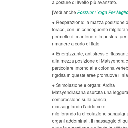
a posture di livello più avanzato.
[Vedi anche
Posizioni Yoga Per Miglio
● Respirazione: la mazza posizione di
torace, con un conseguente miglioram
permette di mantenere la postura per
rimanere a corto di fiato.
● Energizzante, antistress e rilassant
alla mezza posizione di Matsyendra con
particolare intorno alla colonna vertebr
rigidità in queste aree promuove il ril
● Stimolazione e organi: Ardha
Matsyendrasana esercita una legger
compressione sulla pancia,
massaggiando l'addome e
migliorando la circolazione sanguigna
organi addominali. Il massaggio di qu
aiuta la digestione e allevia la stitiche