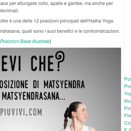
cace per allungare collo, spalle e gambe, ma anche per
dominali.
tre è una delle 12 posizioni principali dell'Hatha Yoga.
asana, quali sono i suoi benefici e le controindicazioni.
Posizioni Base Illustrate
]
Pos
Pos
Yog
Ill
Pos
Fle
Cos
E 