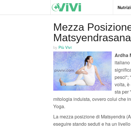
Nutriz
Mezza Posizione
Matsyendrasana
by
Più Vivi
Ardha 
italian
signific
pesci"; 
volta, 
sta per 
mitologia induista, ovvero colui che in
Yoga.
La mezza posizione di Matsyendra (A
eseguire stando seduti e ha un livello 