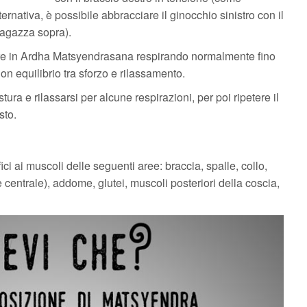
rnativa, è possibile abbracciare il ginocchio sinistro con il
ragazza sopra).
ere in Ardha Matsyendrasana respirando normalmente fino
n equilibrio tra sforzo e rilassamento.
tura e rilassarsi per alcune respirazioni, per poi ripetere il
sto.
 ai muscoli delle seguenti aree: braccia, spalle, collo,
e centrale), addome, glutei, muscoli posteriori della coscia,