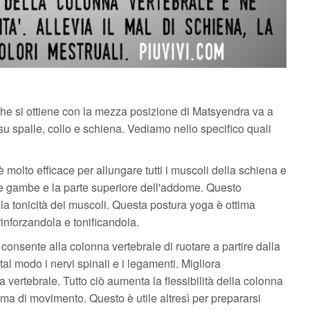
che si ottiene con la mezza posizione di Matsyendra va a
e su spalle, collo e schiena. Vediamo nello specifico quali
olto efficace per allungare tutti i muscoli della schiena e
le gambe e la parte superiore dell'addome. Questo
 la tonicità dei muscoli. Questa postura yoga è ottima
rinforzandola e tonificandola.
onsente alla colonna vertebrale di ruotare a partire dalla
tal modo i nervi spinali e i legamenti. Migliora
 vertebrale. Tutto ciò aumenta la flessibilità della colonna
ma di movimento. Questo è utile altresì per prepararsi