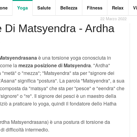
ione
Yoga
Salute
Bellezza
Fitness
Relax
V
22 Marzo 2022
 Di Matsyendra - Ardha
Matsyendrasana
è una torsione yoga conosciuta in
o come la
mezza posizione di Matsyendra
. "Ardha"
a "metà" o "mezza"; "Matsyendra" sta per "signore dei
"Asana" significa "postura". La parola "Matsyendra", a sua
è composta da "matsya" che sta per "pesce" e "eendra" che
"signore" o "re". Il signore dei pesci è un maestro della
iziò a praticare lo yoga, quindi il fondatore dello Hatha
rdha Matsyendrasana) è una postura di torsione da
di difficoltà intermedio.