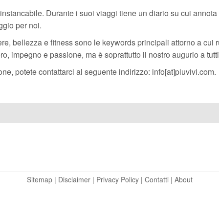
instancabile. Durante i suoi viaggi tiene un diario su cui annota 
aggio per noi.
e, bellezza e fitness sono le keywords principali attorno a cui 
voro, impegno e passione, ma è soprattutto il nostro augurio a tutti
e, potete contattarci al seguente indirizzo: info[at]piuvivi.com.
Sitemap
|
Disclaimer
|
Privacy Policy
|
Contatti
|
About