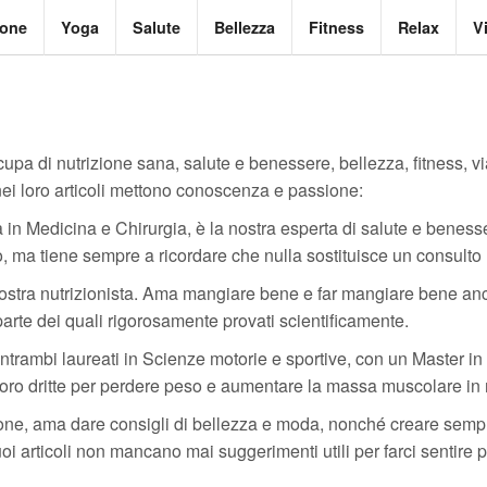
ione
Yoga
Salute
Bellezza
Fitness
Relax
V
cupa di nutrizione sana, salute e benessere, bellezza, fitness, 
nei loro articoli mettono conoscenza e passione:
in Medicina e Chirurgia, è la nostra esperta di salute e benesser
lio, ma tiene sempre a ricordare che nulla sostituisce un consulto
ostra nutrizionista. Ama mangiare bene e far mangiare bene anche
 parte dei quali rigorosamente provati scientificamente.
trambi laureati in Scienze motorie e sportive, con un Master in 
le loro dritte per perdere peso e aumentare la massa muscolare i
ione, ama dare consigli di bellezza e moda, nonché creare sempr
suoi articoli non mancano mai suggerimenti utili per farci sentire 