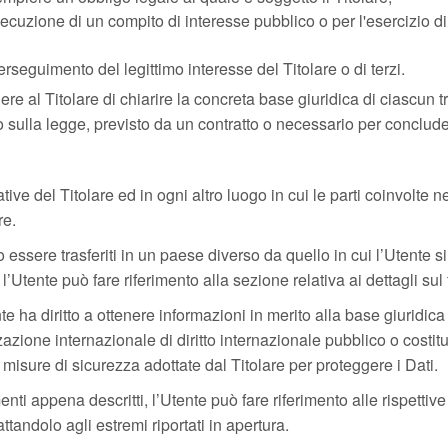
ecuzione di un compito di interesse pubblico o per l'esercizio di p
erseguimento del legittimo interesse del Titolare o di terzi.
 al Titolare di chiarire la concreta base giuridica di ciascun tr
to sulla legge, previsto da un contratto o necessario per conclude
ative del Titolare ed in ogni altro luogo in cui le parti coinvolte 
re.
essere trasferiti in un paese diverso da quello in cui l’Utente si 
l’Utente può fare riferimento alla sezione relativa ai dettagli sul
e ha diritto a ottenere informazioni in merito alla base giuridica d
zione internazionale di diritto internazionale pubblico o costit
isure di sicurezza adottate dal Titolare per proteggere i Dati.
nti appena descritti, l’Utente può fare riferimento alle rispetti
ttandolo agli estremi riportati in apertura.