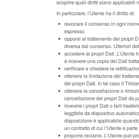
scoprire quali diritti siano applicabili
In particolare, l’Utente ha il diritto di:
revocare il consenso in ogni mome
espresso.
opporsi al trattamento dei propri 
diversa dal consenso. Ulteriori det
accedere ai propri Dati. L’Utente ha
a ricevere una copia dei Dati trattat
verificare e chiedere la rettificaz
ottenere la limitazione del trattam
dei propri Dati. In tal caso il Tito
ottenere la cancellazione o rimozi
cancellazione dei propri Dati da pa
ricevere i propri Dati o farli trasfe
leggibile da dispositivo automatico
disposizione è applicabile quando 
un contratto di cui l’Utente è part
proporre reclamo. L’Utente può pro