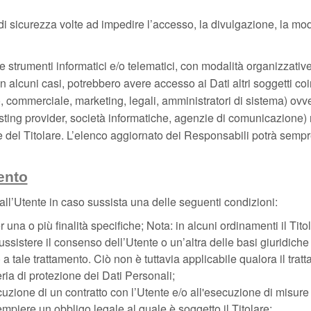
 di sicurezza volte ad impedire l’accesso, la divulgazione, la mod
te strumenti informatici e/o telematici, con modalità organizzativ
e, in alcuni casi, potrebbero avere accesso ai Dati altri soggetti co
 commerciale, marketing, legali, amministratori di sistema) ovver
, hosting provider, società informatiche, agenzie di comunicazione
del Titolare. L’elenco aggiornato dei Responsabili potrà sempre
ento
vi all’Utente in caso sussista una delle seguenti condizioni:
 una o più finalità specifiche; Nota: in alcuni ordinamenti il Tito
sistere il consenso dell’Utente o un’altra delle basi giuridiche 
 a tale trattamento. Ciò non è tuttavia applicabile qualora il trat
ria di protezione dei Dati Personali;
cuzione di un contratto con l’Utente e/o all'esecuzione di misure 
mpiere un obbligo legale al quale è soggetto il Titolare;