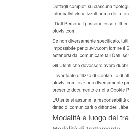
Dettagli completi su ciascuna tipologia
informativi visualizzati prima della rac
I Dati Personali possono essere liberam
piuvivi.com.
Se non diversamente specificato, tutti 
impossibile per piuvivi.com fornire il S
astenersi dal comunicare tali Dati, se
Gli Utenti che dovessero avere dubbi su
L’eventuale utilizzo di Cookie - o di alt
piuvivi.com, ove non diversamente precisa
presente documento e nella Cookie Pol
L'Utente si assume la responsabilità de
diritto di comunicarli o diffonderli, lib
Modalità e luogo del tra
Modalità di trattamento