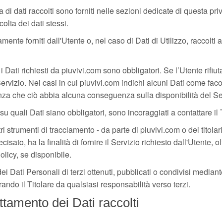
 di dati raccolti sono forniti nelle sezioni dedicate di questa pri
colta dei dati stessi.
ente forniti dall'Utente o, nel caso di Dati di Utilizzo, raccolti
i Dati richiesti da piuvivi.com sono obbligatori. Se l’Utente rifi
ervizio. Nei casi in cui piuvivi.com indichi alcuni Dati come facolt
nza che ciò abbia alcuna conseguenza sulla disponibilità del Ser
 quali Dati siano obbligatori, sono incoraggiati a contattare il T
ri strumenti di tracciamento - da parte di piuvivi.com o dei titolari 
to, ha la finalità di fornire il Servizio richiesto dall'Utente, oltre
icy, se disponibile.
i Dati Personali di terzi ottenuti, pubblicati o condivisi mediant
erando il Titolare da qualsiasi responsabilità verso terzi.
ttamento dei Dati raccolti