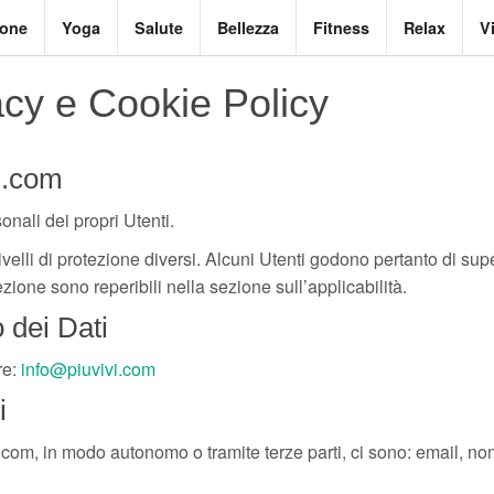
ione
Yoga
Salute
Bellezza
Fitness
Relax
V
acy e Cookie Policy
vi.com
onali dei propri Utenti.
velli di protezione diversi. Alcuni Utenti godono pertanto di supe
tezione sono reperibili nella sezione sull’applicabilità.
 dei Dati
re:
info@piuvivi.com
i
i.com, in modo autonomo o tramite terze parti, ci sono: email, no