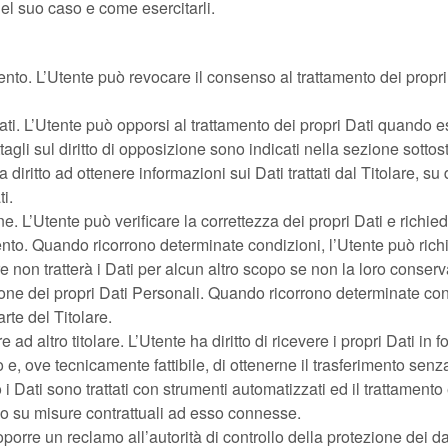
 nel suo caso e come esercitarli.
nto. L’Utente può revocare il consenso al trattamento dei prop
Dati. L’Utente può opporsi al trattamento dei propri Dati quando
tagli sul diritto di opposizione sono indicati nella sezione sottos
 diritto ad ottenere informazioni sui Dati trattati dal Titolare, su
i.
ione. L’Utente può verificare la correttezza dei propri Dati e rich
ento. Quando ricorrono determinate condizioni, l’Utente può rich
lare non tratterà i Dati per alcun altro scopo se non la loro conser
one dei propri Dati Personali. Quando ricorrono determinate cond
rte del Titolare.
rire ad altro titolare. L’Utente ha diritto di ricevere i propri Dati i
 e, ove tecnicamente fattibile, di ottenerne il trasferimento senza
i Dati sono trattati con strumenti automatizzati ed il trattament
e o su misure contrattuali ad esso connesse.
porre un reclamo all’autorità di controllo della protezione dei d