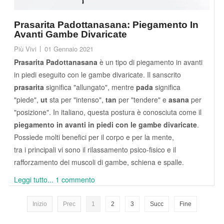
Prasarita Padottanasana: Piegamento In
Avanti Gambe Divaricate
Più Vivi
01 Gennaio 2021
Prasarita Padottanasana
è un tipo di piegamento in avanti
in piedi eseguito con le gambe divaricate. Il sanscrito
prasarita
significa "allungato", mentre
pada
significa
"piede",
ut
sta per "intenso",
tan
per "tendere" e
asana
per
"posizione". In italiano, questa postura è conosciuta come il
piegamento in avanti in piedi con le gambe divaricate
.
Possiede molti benefici per il corpo e per la mente,
tra i principali vi sono il rilassamento psico-fisico e il
rafforzamento dei muscoli di gambe, schiena e spalle.
Leggi tutto...
1 commento
Inizio
Prec
1
2
3
Succ
Fine