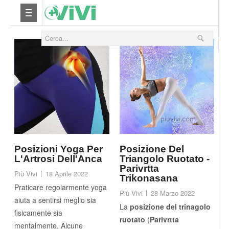
Nutrizione
Yoga
Salute
Bellezza
Fitness
Posizioni Yoga Per
Posizione Del
L'Artrosi Dell'Anca
Triangolo Ruotato -
Parivrtta
Più Vivi
18 Aprile 2022
Relax
Trikonasana
Praticare regolarmente yoga
Più Vivi
28 Marzo 2022
aiuta a sentirsi meglio sia
Viaggi & Vacanze
La
posizione del trinagolo
fisicamente sia
ruotato
(
Parivrtta
mentalmente. Alcune