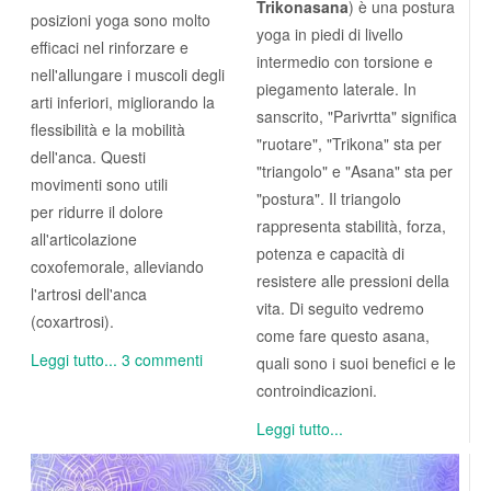
Trikonasana
) è una postura
posizioni yoga sono molto
yoga in piedi di livello
efficaci nel rinforzare e
intermedio con torsione e
nell'allungare i muscoli degli
piegamento laterale. In
arti inferiori, migliorando la
sanscrito, "Parivrtta" significa
flessibilità e la mobilità
"ruotare", "Trikona" sta per
dell'anca. Questi
"triangolo" e "Asana" sta per
movimenti sono utili
"postura". Il triangolo
per ridurre il dolore
rappresenta stabilità, forza,
all'articolazione
potenza e capacità di
coxofemorale, alleviando
resistere alle pressioni della
l'artrosi dell'anca
vita. Di seguito vedremo
(coxartrosi).
come fare questo asana,
Leggi tutto...
3 commenti
quali sono i suoi benefici e le
controindicazioni.
Leggi tutto...