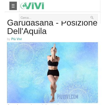
11 Febbraio 2021
Nutrizione
Garudasana - Posizione
Dell'Aquila
Yoga
by
Più Vivi
Salute
Bellezza
Fitness
Relax
Viaggi & Vacanze