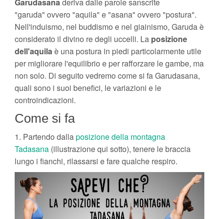
Garudasana
deriva dalle parole sanscrite
"garuda" ovvero "aquila" e "asana" ovvero "postura".
Nell'induismo, nel buddismo e nel giainismo, Garuda è
considerato il divino re degli uccelli. La
posizione
dell'aquila
è una postura in piedi particolarmente utile
per migliorare l'equilibrio e per rafforzare le gambe, ma
non solo. Di seguito vedremo come si fa Garudasana,
quali sono i suoi benefici, le variazioni e le
controindicazioni.
Come si fa
1. Partendo dalla
posizione della montagna
Tadasana
(illustrazione qui sotto), tenere le braccia
lungo i fianchi, rilassarsi e fare qualche respiro.