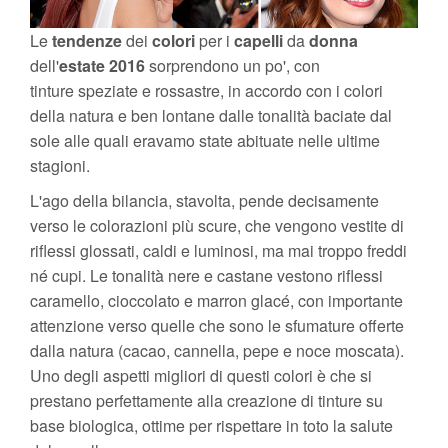
Le
tendenze
dei
colori
per i
capelli
da
donna
dell'
estate
2016
sorprendono un po', con
tinture speziate e rossastre, in accordo con i colori
della natura e ben lontane dalle tonalità baciate dal
sole alle quali eravamo state abituate nelle ultime
stagioni.
L'ago della bilancia, stavolta, pende decisamente
verso le colorazioni più scure, che vengono vestite di
riflessi glossati, caldi e luminosi, ma mai troppo freddi
né cupi. Le tonalità nere e castane vestono riflessi
caramello, cioccolato e marron glacé, con importante
attenzione verso quelle che sono le sfumature offerte
dalla natura (cacao, cannella, pepe e noce moscata).
Uno degli aspetti migliori di questi colori è che si
prestano perfettamente alla creazione di tinture su
base biologica, ottime per rispettare in toto la salute