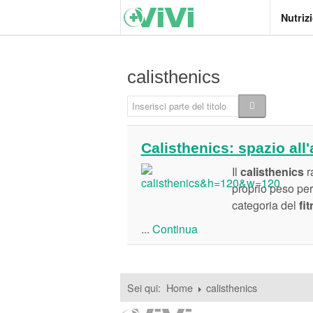
Nutriz
calisthenics
Inserisci parte del titolo
Calisthenics: spazio all
Il
calisthenics
r
proprio peso per 
categoria del
fi
...
Continua
Sei qui:
Home
calisthenics