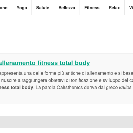
ione
Yoga
Salute
Bellezza
Fitness
Relax
V
'allenamento fitness total body
appresenta una delle forme più antiche di allenamento e si basa 
riuscire a raggiungere obiettivi di tonificazione e sviluppo del c
tness total body
. La parola Calisthenics deriva dal greco
kallos