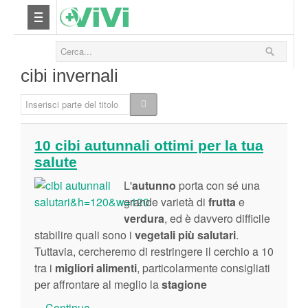
Nutrizione
cibi invernali
Yoga
Inserisci parte del titolo
Salute
10 cibi autunnali ottimi per la tua
salute
Bellezza
L'
autunno
porta con sé una
Fitness
grande varietà di
frutta
e
verdura
, ed è davvero difficile
stabilire quali sono i
vegetali
più
salutari
Relax
.
Tuttavia, cercheremo di restringere il cerchio a 10
tra i
migliori
alimenti
, particolarmente consigliati
Viaggi & Vacanze
per affrontare al meglio la
stagione
...
Continua