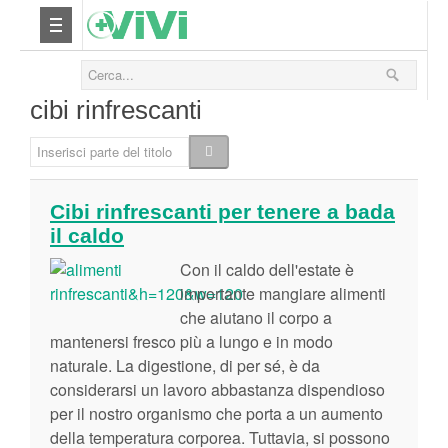
Nutrizione
cibi rinfrescanti
Yoga
Inserisci parte del titolo
Salute
Cibi rinfrescanti per tenere a bada
il caldo
Bellezza
Con il caldo dell'estate è
Fitness
importante mangiare alimenti
che aiutano il corpo a
mantenersi fresco più a lungo e in modo
Relax
naturale. La digestione, di per sé, è da
considerarsi un lavoro abbastanza dispendioso
Viaggi & Vacanze
per il nostro organismo che porta a un aumento
della temperatura corporea. Tuttavia, si possono