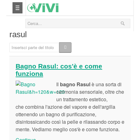
Nutrizione
rasul
Yoga
Inserisci parte del titolo
Salute
Bagno Rasul: cos'è e come
funziona
Bellezza
Il
bagno Rasul
è una sorta di
Fitness
cerimonia sensoriale, oltre che
un trattamento estetico,
che combina l'azione del vapore e dell'argilla
Relax
ottenendo un bagno di purificazione,
disintossicando così la pelle e rilassando corpo e
Viaggi & Vacanze
mente. Vediamo meglio cos'è e come funziona.
Continua