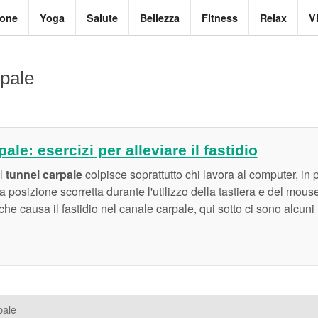
ione
Yoga
Salute
Bellezza
Fitness
Relax
V
rpale
le: esercizi per alleviare il fastidio
l
tunnel carpale
colpisce soprattutto chi lavora al computer, in
posizione scorretta durante l'utilizzo della tastiera e del mouse. 
he causa il fastidio nel canale carpale, qui sotto ci sono alcuni
pale