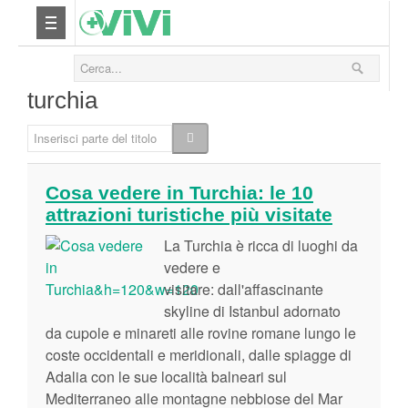
Nutrizione
turchia
Yoga
Inserisci parte del titolo
Salute
Cosa vedere in Turchia: le 10
attrazioni turistiche più visitate
Bellezza
La Turchia è ricca di luoghi da
Fitness
vedere e
visitare: dall'affascinante
skyline di Istanbul adornato
Relax
da cupole e minareti alle rovine romane lungo le
coste occidentali e meridionali, dalle spiagge di
Viaggi & Vacanze
Adalia con le sue località balneari sul
Mediterraneo alle montagne nebbiose del Mar