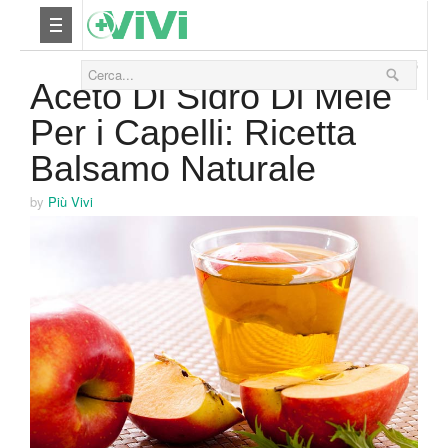
16 Agosto 2016
Nutrizione
Aceto Di Sidro Di Mele
Per i Capelli: Ricetta
Yoga
Balsamo Naturale
Salute
by
Più Vivi
Bellezza
Fitness
Relax
Viaggi & Vacanze