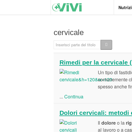
Nutriz
cervicale
Inserisci parte del titolo
Rimedi per la cervicale (
Un tipo di fastid
comunemente c
spesso anche fino
...
Continua
Dolori cervicali: metodi e
Il
dolore
o la
rig
al lavoro o a ca