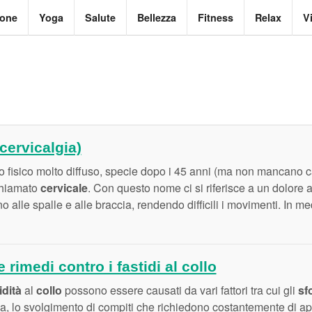
ione
Yoga
Salute
Bellezza
Fitness
Relax
V
cervicalgia)
io fisico molto diffuso, specie dopo i 45 anni (ma non mancano cas
hiamato
cervicale
. Con questo nome ci si riferisce a un dolore a l
 alle spalle e alle braccia, rendendo difficili i movimenti. In me
 rimedi contro i fastidi al collo
idità
al
collo
possono essere causati da vari fattori tra cui gli
sf
sa, lo svolgimento di compiti che richiedono costantemente di ap