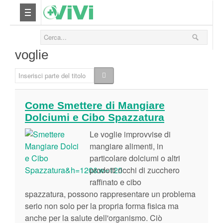
Nutrizione
voglie
Yoga
Inserisci parte del titolo
Salute
Come Smettere di Mangiare
Dolciumi e Cibo Spazzatura
Bellezza
Le voglie improvvise di
Fitness
mangiare alimenti, in
particolare dolciumi o altri
prodotti ricchi di zucchero
Relax
raffinato e cibo
spazzatura, possono rappresentare un problema
Viaggi & Vacanze
serio non solo per la propria forma fisica ma
anche per la salute dell'organismo. Ciò