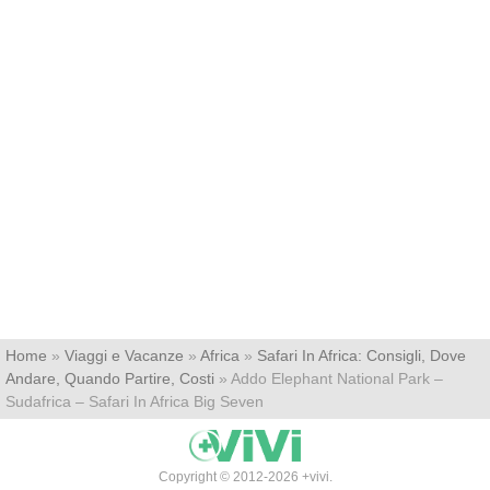
Home
»
Viaggi e Vacanze
»
Africa
»
Safari In Africa: Consigli, Dove
Andare, Quando Partire, Costi
»
Addo Elephant National Park –
Sudafrica – Safari In Africa Big Seven
Copyright © 2012-2026 +vivi.