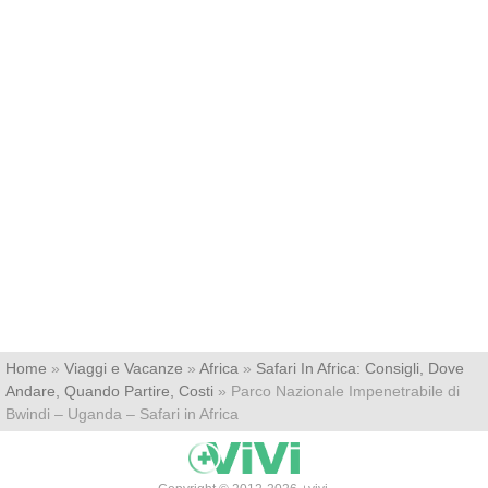
Home
»
Viaggi e Vacanze
»
Africa
»
Safari In Africa: Consigli, Dove
Andare, Quando Partire, Costi
»
Parco Nazionale Impenetrabile di
Bwindi – Uganda – Safari in Africa