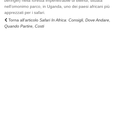
beringei
) nella foresta impenetrabile di Bwindi, situata
nell’omonimo parco, in Uganda, uno dei paesi africani più
apprezzati per i safari.
Torna all'articolo
Safari In Africa: Consigli, Dove Andare,
Quando Partire, Costi