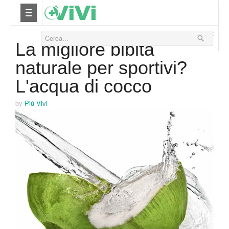
15 Settembre 2012
Nutrizione
La migliore bibita
naturale per sportivi?
Yoga
L'acqua di cocco
Salute
by
Più Vivi
Bellezza
Fitness
Relax
Viaggi & Vacanze