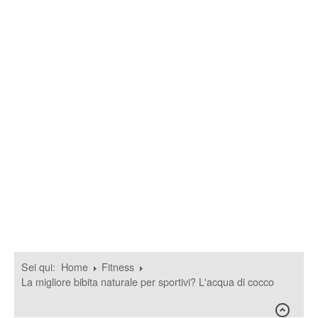
Sei qui:
Home
Fitness
La migliore bibita naturale per sportivi? L'acqua di cocco