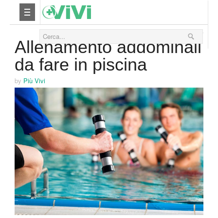
23 Gennaio 2014
Nutrizione
Allenamento addominali
da fare in piscina
Yoga
by
Più Vivi
Salute
Bellezza
Fitness
Relax
Viaggi & Vacanze