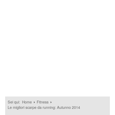
Sei qui:
Home
Fitness
Le migliori scarpe da running: Autunno 2014