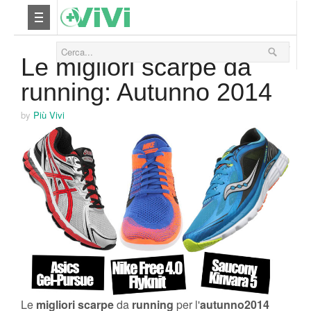
04 Ottobre 2014
Nutrizione
Le migliori scarpe da
running: Autunno 2014
Yoga
by
Più Vivi
Salute
Bellezza
Fitness
Relax
Viaggi & Vacanze
Le
migliori
scarpe
da
running
per l'
autunno
2014