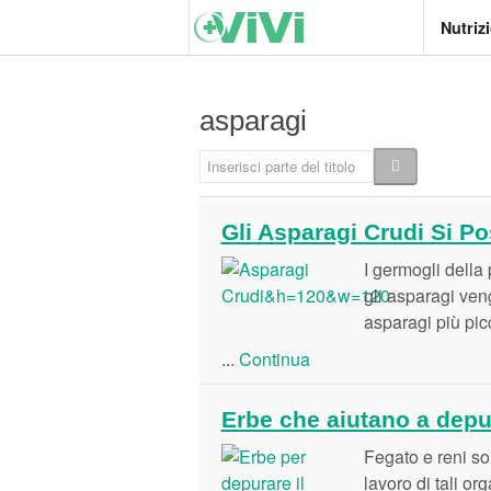
Nutriz
asparagi
Inserisci parte del titolo
Gli Asparagi Crudi Si 
I germogli della
gli asparagi ven
asparagi più picc
...
Continua
Erbe che aiutano a depu
Fegato e reni so
lavoro di tali or