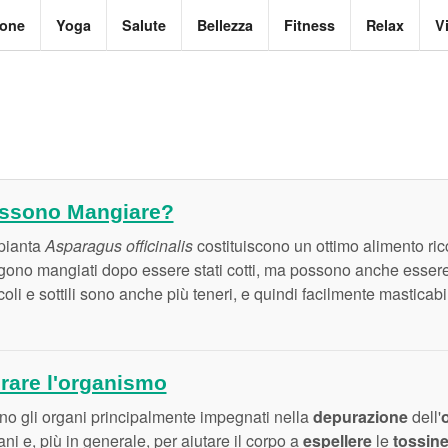
ione
Yoga
Salute
Bellezza
Fitness
Relax
V
Possono Mangiare?
 pianta
Asparagus officinalis
costituiscono un ottimo alimento ricc
gono mangiati dopo essere stati cotti, ma possono anche essere
oli e sottili sono anche più teneri, e quindi facilmente masticab
rare l'organismo
no gli organi principalmente impegnati nella
depurazione
dell'
gani e, più in generale, per aiutare il corpo a
espellere
le
tossin