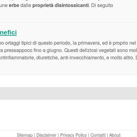
cune
erbe
dalle
proprietà
disintossicanti
. Di seguito
nefici
o ortaggi tipici di questo periodo, la primavera, ed è proprio nel
ra pressappoco fino a giugno. Questi deliziosi vegetali sono mol
 antinfiammatorie, diuretiche, anti-invecchiamento, e molto altro.
Sitemap
|
Disclaimer
|
Privacy Policy
|
Contatti
|
About