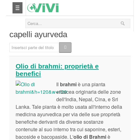
Nutrizione
capelli ayurveda
Yoga
Inserisci parte del titolo
Salute
Olio di brahmi: proprietà e
benefici
Bellezza
Il
brahmi
è una pianta
Fitness
erbacea originaria delle zone
dell'India, Nepal, Cina, e Sri
Lanka. Tale pianta è molto usata all'interno della
Relax
medicina ayurvedica per via delle sue proprietà
benefiche derivanti da diverse sostanze
Viaggi & Vacanze
contenute al suo interno tra cui saponine, esteri,
bacoside e bacopaside. L'
olio di Brahmi
è