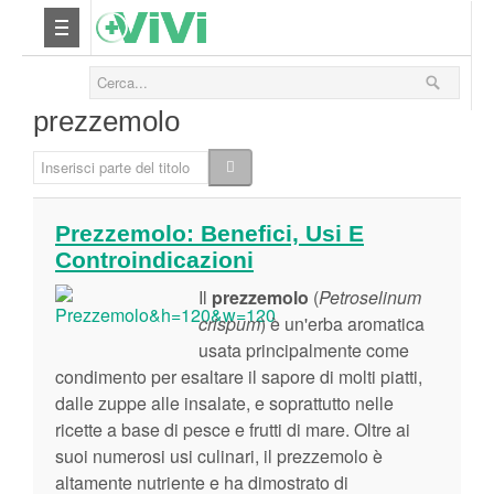
Nutrizione
prezzemolo
Yoga
Inserisci parte del titolo
Salute
Prezzemolo: Benefici, Usi E
Controindicazioni
Bellezza
Il
prezzemolo
(
Petroselinum
Fitness
crispum
) è un'erba aromatica
usata principalmente come
condimento per esaltare il sapore di molti piatti,
Relax
dalle zuppe alle insalate, e soprattutto nelle
ricette a base di pesce e frutti di mare. Oltre ai
Viaggi & Vacanze
suoi numerosi usi culinari, il prezzemolo è
altamente nutriente e ha dimostrato di