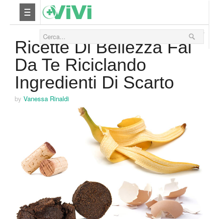
05 Giugno 2016
Nutrizione
Ricette Di Bellezza Fai
Da Te Riciclando
Yoga
Ingredienti Di Scarto
Salute
by
Vanessa Rinaldi
Bellezza
Fitness
Relax
Viaggi & Vacanze