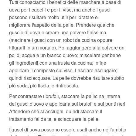
Tutti conosciamo i benefici delle maschere a base di
uova per i capelli e per il viso, ma anche i gusci
possono risultare molto utili per idratare e
migliorare l'aspetto della pelle. Prendere qualche
guscio di uova e creare una polvere finissima
(macinare i gusci con un robot da cucina oppure
triturarli in un mortaio). Poi aggiungere alla polvere un
po' di acqua e un bianco d'uovo; miscelare per bene
gli ingredienti con una frusta da cucina; infine
applicare il composto sul viso. Lasciare asciugare;
quindi risciacquare. La pelle dovrebbe risultare subito
più soda, più liscia, e rinfrescata.
Per contrastare i brufoli, staccare la pellicina interna
dei gusci d'uovo e applicarla sui brufoli e sui punti neri.
Attendere che si asciughi, quindi staccare il
trattamento fai da te, e sciacquare la pelle.
I gusci di uova possono essere usati anche nell'ambito