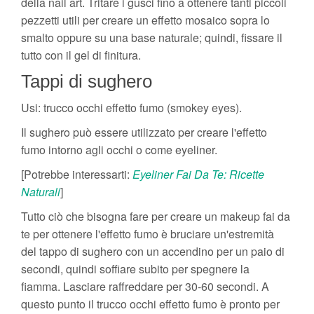
della nail art. Tritare i gusci fino a ottenere tanti piccoli
pezzetti utili per creare un effetto mosaico sopra lo
smalto oppure su una base naturale; quindi, fissare il
tutto con il gel di finitura.
Tappi di sughero
Usi: trucco occhi effetto fumo (smokey eyes).
Il sughero può essere utilizzato per creare l'effetto
fumo intorno agli occhi o come eyeliner.
[Potrebbe interessarti:
Eyeliner Fai Da Te: Ricette
Naturali
]
Tutto ciò che bisogna fare per creare un makeup fai da
te per ottenere l'effetto fumo è bruciare un'estremità
del tappo di sughero con un accendino per un paio di
secondi, quindi soffiare subito per spegnere la
fiamma. Lasciare raffreddare per 30-60 secondi. A
questo punto il trucco occhi effetto fumo è pronto per