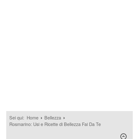
Sei qui:
Home
Bellezza
Rosmarino: Usi e Ricette di Bellezza Fai Da Te