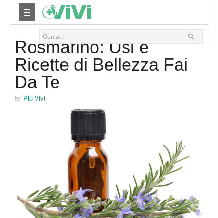
22 Luglio 2016
Nutrizione
Rosmarino: Usi e
Ricette di Bellezza Fai
Yoga
Da Te
Salute
by
Più Vivi
Bellezza
Fitness
Relax
Viaggi & Vacanze