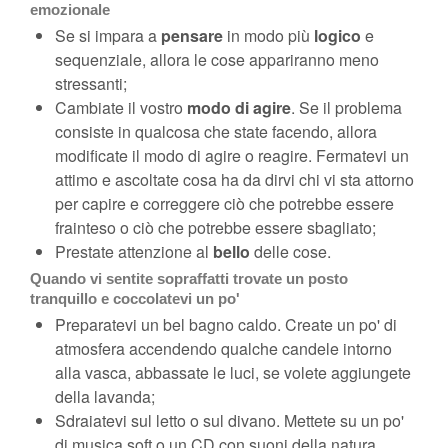
emozionale
Se si impara a
pensare
in modo più
logico
e
sequenziale, allora le cose appariranno meno
stressanti;
Cambiate il vostro
modo di agire
. Se il problema
consiste in qualcosa che state facendo, allora
modificate il modo di agire o reagire. Fermatevi un
attimo e ascoltate cosa ha da dirvi chi vi sta attorno
per capire e correggere ciò che potrebbe essere
frainteso o ciò che potrebbe essere sbagliato;
Prestate attenzione al
bello
delle cose.
Quando vi sentite sopraffatti trovate un posto
tranquillo e coccolatevi un po'
Preparatevi un bel bagno caldo. Create un po' di
atmosfera accendendo qualche candele intorno
alla vasca, abbassate le luci, se volete aggiungete
della lavanda;
Sdraiatevi sul letto o sul divano. Mettete su un po'
di musica soft o un CD con suoni della natura.