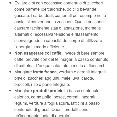
Evitare cibi con eccessivo contenuto di zuccheri
come barrette ipercaloriche, dolci o bevande
gassate. I carboidrati, contenuti per esempio nella
pasta, si convertono in zuccheri. Questi possono
causare facilmente stati di agitazione, momenti
alternati di eccessiva tensione e rilassamento,
sconvolgendo la capacità del corpo di utilizzare
l'energia in modo efficiente.
Non esagerare col caffè
. Invece di bere sempre
caffè, provate con del tè, magari a basso contenuto
di caffeina. L'acqua calda aiuta molto a rilassarsi.
Mangiare
frutta fresca
, verdura e cereali integrali
privi di zuccheri aggiunti, mele, uva, carote,
broccoli, riso o pane integrale.
Mangiare
prodotti proteici
​​a basso contenuto
calorico, come pollo, pesce, cereali integrali,
legumi, verdure a foglia scura, latticini a basso
contenuto di grassi. Questi prodotti sono
un'importante fonte di energia.