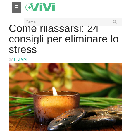
28 Marzo 2012
Nutrizione
Come rilassarsi: 24
consigli per eliminare lo
Yoga
stress
Salute
by
Più Vivi
Bellezza
Fitness
Relax
Viaggi & Vacanze