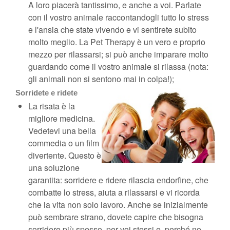
A loro piacerà tantissimo, e anche a voi. Parlate
con il vostro animale raccontandogli tutto lo stress
e l'ansia che state vivendo e vi sentirete subito
molto meglio. La Pet Therapy è un vero e proprio
mezzo per rilassarsi; si può anche imparare molto
guardando come il vostro animale si rilassa (nota:
gli animali non si sentono mai in colpa!);
Sorridete e ridete
La risata è la
migliore medicina.
Vedetevi una bella
commedia o un film
divertente. Questo è
una soluzione
garantita: sorridere e ridere rilascia endorfine, che
combatte lo stress, aiuta a rilassarsi e vi ricorda
che la vita non solo lavoro. Anche se inizialmente
può sembrare strano, dovete capire che bisogna
sorridere più spesso, per voi stessi e, perché no,