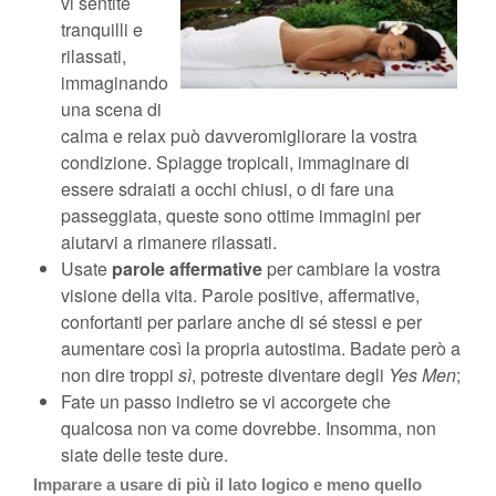
vi sentite
tranquilli e
rilassati,
immaginando
una scena di
calma e relax può davveromigliorare la vostra
condizione. Spiagge tropicali, immaginare di
essere sdraiati a occhi chiusi, o di fare una
passeggiata, queste sono ottime immagini per
aiutarvi a rimanere rilassati.
Usate
parole affermative
per cambiare la vostra
visione della vita. Parole positive, affermative,
confortanti per parlare anche di sé stessi e per
aumentare così la propria autostima. Badate però a
non dire troppi
sì
, potreste diventare degli
Yes Men
;
Fate un passo indietro se vi accorgete che
qualcosa non va come dovrebbe. Insomma, non
siate delle teste dure.
Imparare a usare di più il lato
logico
e meno quello