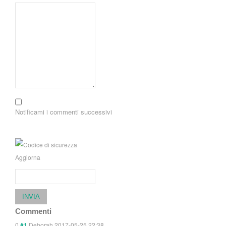
Notificami i commenti successivi
Aggiorna
INVIA
Commenti
0
#1
Deborah
2017-05-25 22:38