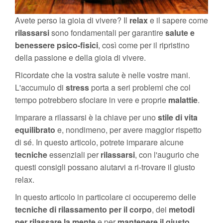
Avete perso la gioia di vivere? Il
relax
e il sapere come
rilassarsi
sono fondamentali per garantire
salute e
benessere psico-fisici
, così come per il ripristino
della passione e della gioia di vivere.
Ricordate che la vostra salute è nelle vostre mani.
L'accumulo di
stress
porta a seri problemi che col
tempo potrebbero sfociare in vere e proprie
malattie
.
Imparare a rilassarsi è la chiave per uno
stile di vita
equilibrato
e, nondimeno, per avere maggior rispetto
di sé. In questo articolo, potrete imparare alcune
tecniche
essenziali per
rilassarsi
, con l'augurio che
questi consigli possano aiutarvi a ri-trovare il giusto
relax.
In questo articolo in particolare ci occuperemo delle
tecniche di rilassamento per il corpo
, dei
metodi
per rilassare la mente
e per
mantenere il giusto