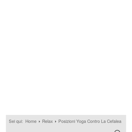
Sei qui:
Home
Relax
Posizioni Yoga Contro La Cefalea