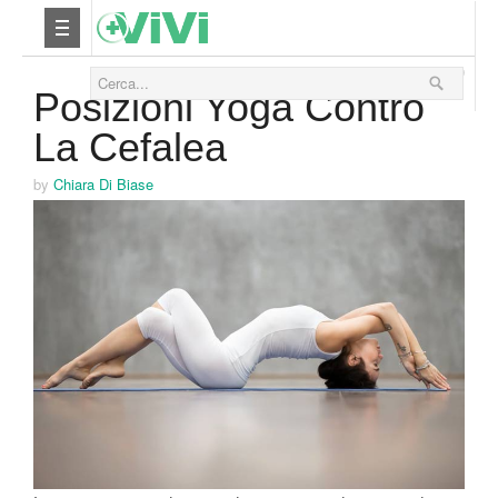
24 Novembre 2019
Nutrizione
Posizioni Yoga Contro
La Cefalea
Yoga
by
Chiara Di Biase
Salute
Bellezza
Fitness
Relax
Viaggi & Vacanze