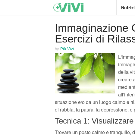
Nutriz
Immaginazione G
Esercizi di Rila
by
Più Vivi
L'immag
immagini
della vi
creare a
mediant
all'int
situazione e/o da un luogo calmo e ri
di rabbia, la paura, la depressione, e p
Tecnica 1: Visualizzare
Trovare un posto calmo e tranquillo, d