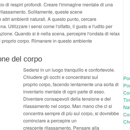
aio di respiri profondi. Creare l'immagine mentale di una
 rilassamento. Solitamente, queste scene
 altri ambienti naturali. A questo punto, cercare
. Utilizzare i sensi come l'olfatto, il gusto e l'udito per
ione. Quando si è nella scena, percepire l'ondata di relax
 proprio corpo. Rimanere in questo ambiente
one del corpo
Sedersi in un luogo tranquillo e confortevole.
Chiudere gli occhi e concentrarsi sul
Pos
proprio corpo, facendo lentamente una sorta di
Pos
inventario mentale di ogni parte di esso.
Com
Diventare consapevoli della tensione e del
Tin
rilassamento nel corpo. Man mano che ci si
Nat
concentra sempre di più sul corpo, si dovrebbe
Com
cominciare a percepire un
Che
crescente rilassamento. Pensare alla