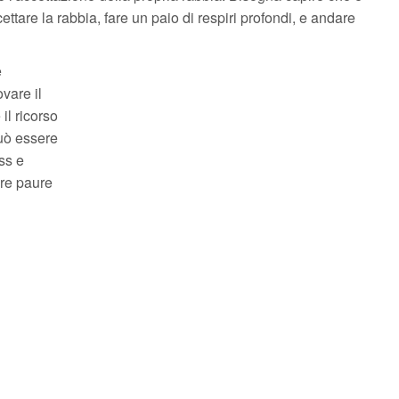
ttare la rabbia, fare un paio di respiri profondi, e andare
e
ovare il
il ricorso
uò essere
ss e
re paure