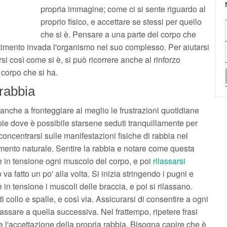
propria immagine; come ci si sente riguardo al
proprio fisico, e accettare se stessi per quello
che si è. Pensare a una parte del corpo che
ntimento invada l'organismo nel suo complesso. Per aiutarsi
si così come si è, si può ricorrere anche al rinforzo
l corpo che si ha.
 rabbia
nche a fronteggiare al meglio le frustrazioni quotidiane
ole dove è possibile starsene seduti tranquillamente per
oncentrarsi sulle manifestazioni fisiche di rabbia nel
imento naturale. Sentire la rabbia e notare come questa
e in tensione ogni muscolo del corpo, e poi
rilassarsi
a fatto un po' alla volta. Si inizia stringendo i pugni e
 in tensione i muscoli delle braccia, e poi si rilassano.
 collo e spalle, e così via. Assicurarsi di consentire a ogni
passare a quella successiva. Nel frattempo, ripetere frasi
 e l'accettazione della propria rabbia. Bisogna capire che è