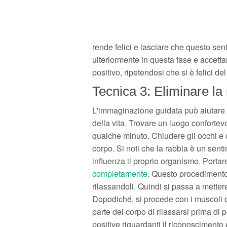
rende felici e lasciare che questo se
ulteriormente in questa fase e accettar
positivo, ripetendosi che si è felici de
Tecnica 3: Eliminare la
L'immaginazione guidata può aiutare a
della vita. Trovare un luogo confortev
qualche minuto. Chiudere gli occhi e c
corpo. Si noti che la rabbia è un sent
influenza il proprio organismo. Portar
completamente
. Questo procedimento v
rilassandoli. Quindi si passa a mettere
Dopodiché, si procede con i muscoli di
parte del corpo di rilassarsi prima di 
positive riguardanti il riconoscimento