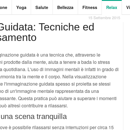
ione
Yoga
Salute
Bellezza
Fitness
Relax
V
15 Settembre 2015
uidata: Tecniche ed
ssamento
inazione guidata è una tecnica che, attraverso le
 prodotte dalla mente, aiuta a tenere a bada lo stress
ta quotidiana. L'uso di immagini mentali è infatti in grado di
rmonia tra la mente e il corpo. Nella visualizzazione
e l'immaginazione guidata spesso si proietta se stessi
erno di un'immagine mentale rappresentata da una
lassante. Questa pratica può aiutare a superare i momenti
uò altresì contribuire a rilassarsi.
 una scena tranquilla
ove è possibile rilassarsi senza interruzioni per circa 15