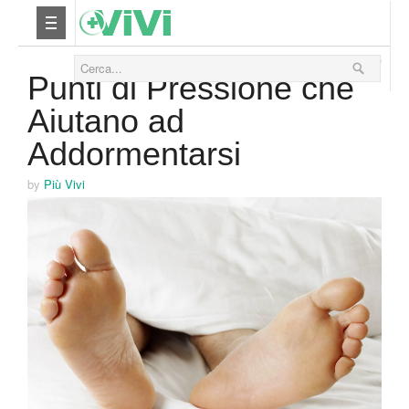
08 Ottobre 2015
Nutrizione
Punti di Pressione che
Aiutano ad
Yoga
Addormentarsi
Salute
by
Più Vivi
Bellezza
Fitness
Relax
Viaggi & Vacanze