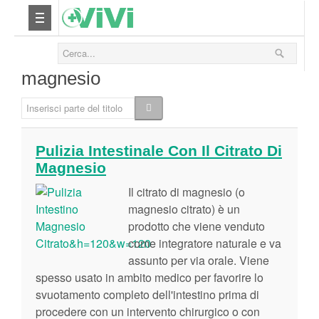
Nutrizione
magnesio
Yoga
Inserisci parte del titolo
Salute
Pulizia Intestinale Con Il Citrato Di
Magnesio
Bellezza
Il citrato di magnesio (o
Fitness
magnesio citrato) è un
prodotto che viene venduto
come integratore naturale e va
Relax
assunto per via orale. Viene
spesso usato in ambito medico per favorire lo
Viaggi & Vacanze
svuotamento completo dell'intestino prima di
procedere con un intervento chirurgico o con