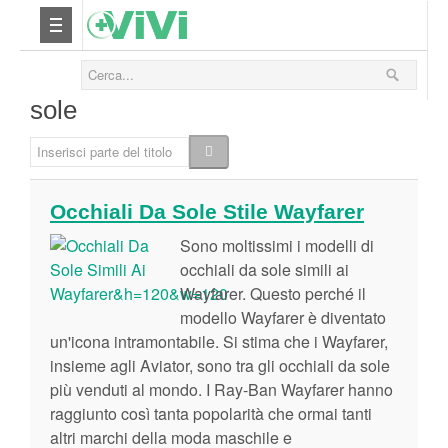
Nutrizione
sole
Yoga
Inserisci parte del titolo
Salute
Occhiali Da Sole Stile Wayfarer
Bellezza
Sono moltissimi i modelli di
occhiali da sole simili ai
Fitness
Wayfarer. Questo perché il
modello Wayfarer è diventato
un'icona intramontabile. Si stima che i Wayfarer,
Relax
insieme agli Aviator, sono tra gli occhiali da sole
più venduti al mondo. I Ray-Ban Wayfarer hanno
Viaggi & Vacanze
raggiunto così tanta popolarità che ormai tanti
altri marchi della moda maschile e