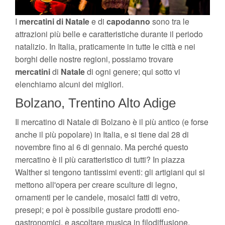
I
mercatini di Natale
e di
capodanno
sono tra le
attrazioni più belle e caratteristiche durante il periodo
natalizio. In Italia, praticamente in tutte le città e nei
borghi delle nostre regioni, possiamo trovare
mercatini
di
Natale
di ogni genere; qui sotto vi
elenchiamo alcuni dei migliori.
Bolzano, Trentino Alto Adige
Il mercatino di Natale di Bolzano è il più antico (e forse
anche il più popolare) in Italia, e si tiene dal 28 di
novembre fino al 6 di gennaio. Ma perché questo
mercatino è il più caratteristico di tutti? In piazza
Walther si tengono tantissimi eventi: gli artigiani qui si
mettono all'opera per creare sculture di legno,
ornamenti per le candele, mosaici fatti di vetro,
presepi; e poi è possibile gustare prodotti eno-
gastronomici, e ascoltare musica in filodiffusione.