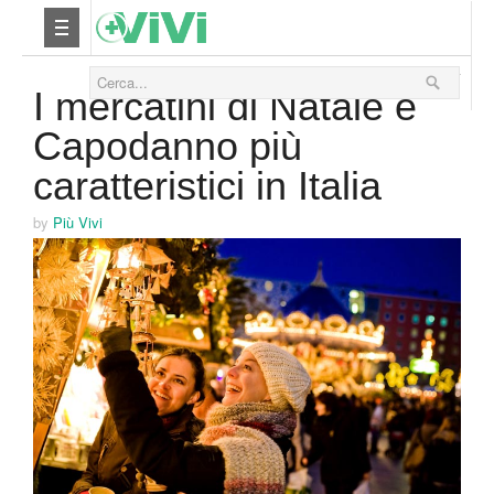
05 Dicembre 2014
Nutrizione
I mercatini di Natale e
Capodanno più
Yoga
caratteristici in Italia
Salute
by
Più Vivi
Bellezza
Fitness
Relax
Viaggi & Vacanze