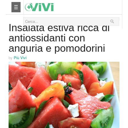
06 Giugno 2012
Nutrizione
Insalata estiva ricca di
antiossidanti con
Yoga
anguria e pomodorini
Salute
by
Più Vivi
Bellezza
Fitness
Relax
Viaggi & Vacanze