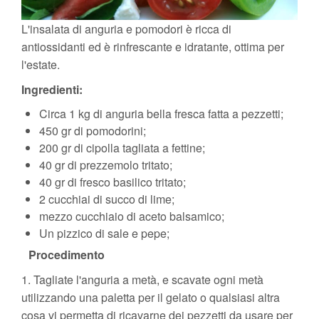
L'insalata di anguria e pomodori è ricca di
antiossidanti ed è rinfrescante e idratante, ottima per
l'estate.
Ingredienti:
Circa 1 kg di anguria bella fresca fatta a pezzetti;
450 gr di pomodorini;
200 gr di cipolla tagliata a fettine;
40 gr di prezzemolo tritato;
40 gr di fresco basilico tritato;
2 cucchiai di succo di lime;
mezzo cucchiaio di aceto balsamico;
Un pizzico di sale e pepe;
Procedimento
1. Tagliate l'anguria a metà, e scavate ogni metà
utilizzando una paletta per il gelato o qualsiasi altra
cosa vi permetta di ricavarne dei pezzetti da usare per