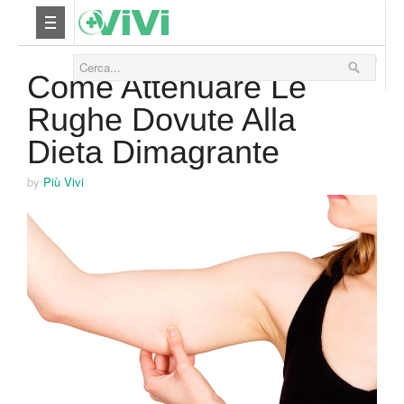
23 Febbraio 2016
Nutrizione
Come Attenuare Le
Rughe Dovute Alla
Yoga
Dieta Dimagrante
Salute
by
Più Vivi
Bellezza
Fitness
Relax
Viaggi & Vacanze