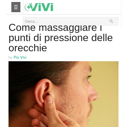
10 Dicembre 2015
Nutrizione
Come massaggiare i
punti di pressione delle
Yoga
orecchie
Salute
by
Più Vivi
Bellezza
Fitness
Relax
Viaggi & Vacanze