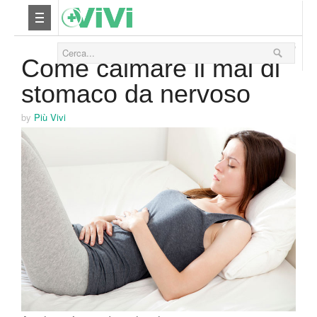
14 Ottobre 2015
Nutrizione
Come calmare il mal di
stomaco da nervoso
Yoga
by
Più Vivi
Salute
Bellezza
Fitness
Relax
Viaggi & Vacanze