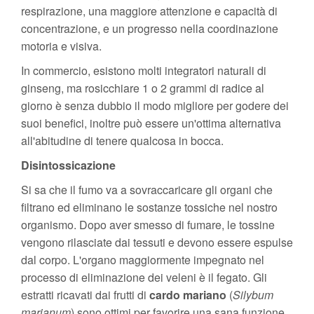
respirazione, una maggiore attenzione e capacità di
concentrazione, e un progresso nella coordinazione
motoria e visiva.
In commercio, esistono molti integratori naturali di
ginseng, ma rosicchiare 1 o 2 grammi di radice al
giorno è senza dubbio il modo migliore per godere dei
suoi benefici, inoltre può essere un'ottima alternativa
all'abitudine di tenere qualcosa in bocca.
Disintossicazione
Si sa che il fumo va a sovraccaricare gli organi che
filtrano ed eliminano le sostanze tossiche nel nostro
organismo. Dopo aver smesso di fumare, le tossine
vengono rilasciate dai tessuti e devono essere espulse
dal corpo. L'organo maggiormente impegnato nel
processo di eliminazione dei veleni è il fegato. Gli
estratti ricavati dai frutti di
cardo mariano
(
Silybum
marianum
) sono ottimi per favorire una sana funzione