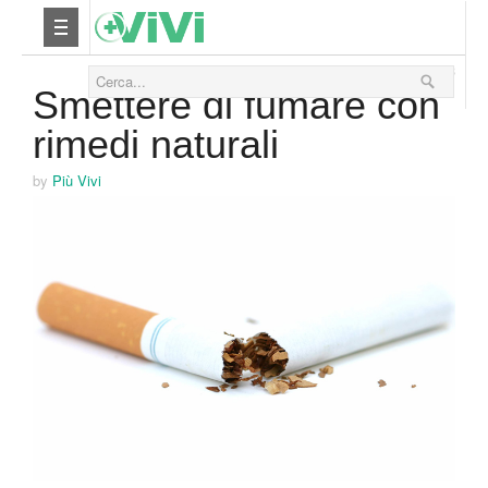
09 Gennaio 2013
Nutrizione
Smettere di fumare con
rimedi naturali
Yoga
by
Più Vivi
Salute
Bellezza
Fitness
Relax
Viaggi & Vacanze