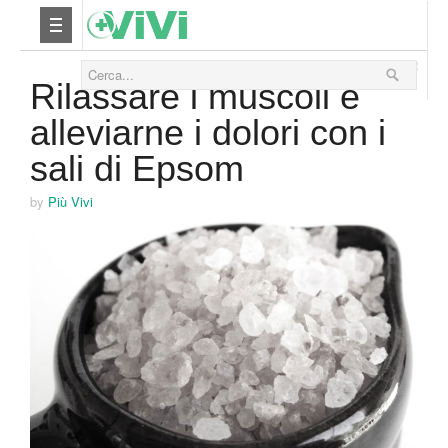
12 Giugno 2012
Nutrizione
Rilassare i muscoli e
alleviarne i dolori con i
Yoga
sali di Epsom
Salute
by
Più Vivi
Bellezza
Fitness
Relax
Viaggi & Vacanze