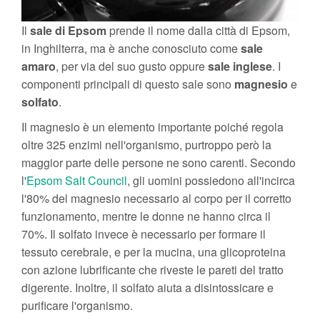
Il
sale di Epsom
prende il nome dalla città di Epsom,
in Inghilterra, ma è anche conosciuto come
sale
amaro
, per via del suo gusto oppure
sale inglese
. I
componenti principali di questo sale sono
magnesio
e
solfato
.
Il magnesio è un elemento importante poiché regola
oltre 325 enzimi nell'organismo, purtroppo però la
maggior parte delle persone ne sono carenti. Secondo
l'
Epsom Salt Council
, gli uomini possiedono all'incirca
l'80% del magnesio necessario al corpo per il corretto
funzionamento, mentre le donne ne hanno circa il
70%. Il solfato invece è necessario per formare il
tessuto cerebrale, e per ​​la mucina, una glicoproteina
con azione lubrificante che riveste le pareti del tratto
digerente. Inoltre, il solfato aiuta a disintossicare e
purificare l'organismo.