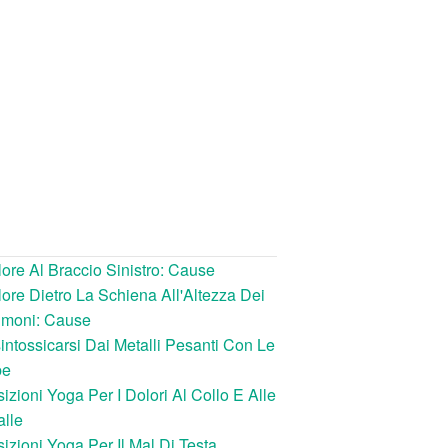
ore Al Braccio Sinistro: Cause
ore Dietro La Schiena All'Altezza Dei
lmoni: Cause
intossicarsi Dai Metalli Pesanti Con Le
be
izioni Yoga Per I Dolori Al Collo E Alle
lle
izioni Yoga Per Il Mal Di Testa