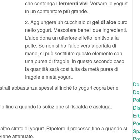
che contenga i
fermenti vivi
. Versare lo yogurt
in un contenitore più grande.
2. Aggiungere un cucchiaio di
gel di aloe
puro
nello yogurt. Mescolare bene i due ingredienti.
L'aloe dona un ulteriore effetto lenitivo alla
pelle. Se non si ha l'aloe vera a portata di
mano, si può sostituire questo elemento con
una purea di fragole. In questo secondo caso
la quantità sarà costituita da metà purea di
fragole e metà yogurt.
Dol
 strati abbastanza spessi affinché lo yogurt copra bene
Dol
Po
no fino a quando la soluzione si riscalda e asciuga.
Dis
Er
Pos
 altro strato di yogurt. Ripetere il processo fino a quando si
Spa
viene attenuato.
Pos