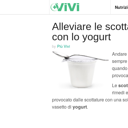
Nutriz
Alleviare le scot
con lo yogurt
by
Più Vivi
Andare a
sempre 
quando c
provoca
Le
scot
rimedi e
provocato dalle scottature con una sol
vasetto di
yogurt
.