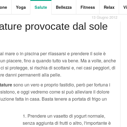
ione
Yoga
Salute
Bellezza
Fitness
Relax
V
13 Giugno 2012
tature provocate dal sole
l mare o in piscina per rilassarsi e prendere il sole è
un piacere, fino a quando tutto va bene. Ma a volte, anche
i si protegge, si rischia di scottarsi e, nei casi peggiori, di
re danni permanenti alla pelle.
tature
sono un vero e proprio fastidio, però per fortuna i
sistono, e oggi vedremo come si può alleviare il dolore
uzione fatta in casa. Basta tenere a portata di frigo un
1. Prendere un vasetto di yogurt normale,
senza aggiunta di frutti o altro, l'importante è