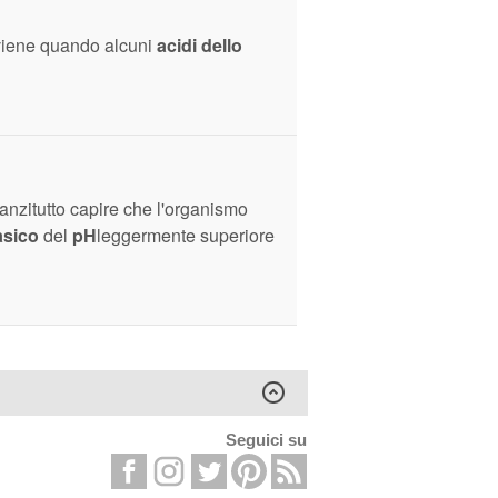
viene quando alcuni
acidi dello
anzitutto capire che l'organismo
asico
del
pH
leggermente superiore
Seguici su