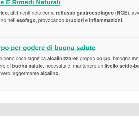
e E Rimedi Naturali
rico
, altrimenti noto come
reflusso gastroesofageo
(
RGE
), av
no nell'
esofago
, provocando
bruciori
e
infiammazioni
.
rpo per godere di buona salute
 bene cosa significa
alcalinizzare
il proprio
corpo
, bisogna inn
re di
buona salute
, necessita di mantenere un
livello acido-b
ovvero leggermente
alcalino
.