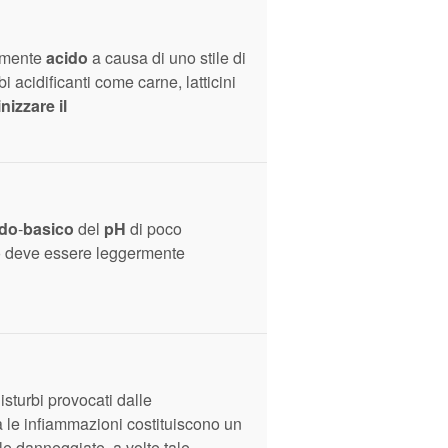
vamente
acido
a causa di uno stile di
i acidificanti come carne, latticini
inizzare il
ido
-
basico
del
pH
di poco
llo deve essere leggermente
isturbi provocati dalle
tà le infiammazioni costituiscono un
le danneggiate, a volte tale