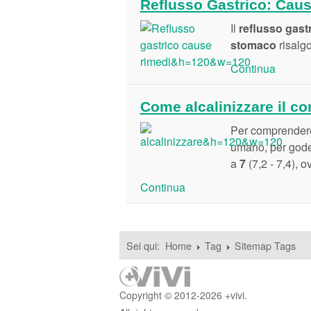
Reflusso Gastrico: Caus
Il
reflusso gast
stomaco
risalgo
Continua
Come alcalinizzare il co
Per comprendere
umano, per gode
a
7
(7,2 - 7,4), 
Continua
Sei qui:
Home
Tag
Sitemap Tags
Copyright © 2012-2026 +vivi.