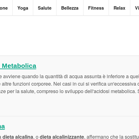
ione
Yoga
Salute
Bellezza
Fitness
Relax
V
i Metabolica
e avviene quando la quantità di acqua assunta è inferiore a quel
altre funzioni corporee. Nei casi in cui si verifica un'eccessiva
e per la salute, compreso lo sviluppo dell'acidosi metabolica. Si
na
la
dieta alcalina
, o
dieta alcalinizzante
, affermano che la sostitu