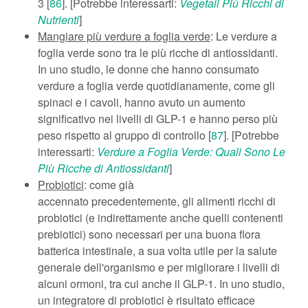
3 [
86
]. [Potrebbe interessarti:
Vegetali Più Ricchi di
Nutrienti
]
Mangiare più verdure a foglia verde
: Le verdure a
foglia verde sono tra le più ricche di antiossidanti.
In uno studio, le donne che hanno consumato
verdure a foglia verde quotidianamente, come gli
spinaci e i cavoli, hanno avuto un aumento
significativo nei livelli di GLP-1 e hanno perso più
peso rispetto al gruppo di controllo [
87
]. [Potrebbe
interessarti:
Verdure a Foglia Verde: Quali Sono Le
Più Ricche di Antiossidanti
]
Probiotici
: come già
accennato precedentemente, gli alimenti ricchi di
probiotici (e indirettamente anche quelli contenenti
prebiotici) sono necessari per una buona flora
batterica intestinale, a sua volta utile per la salute
generale dell'organismo e per migliorare i livelli di
alcuni ormoni, tra cui anche il GLP-1. In uno studio,
un integratore di probiotici è risultato efficace