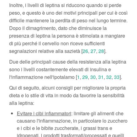
Inoltre, i livelli di leptina si riducono quando si perde
peso, e questo è uno dei motivi principali per cui è così
difficile mantenere la perdita di peso nel lungo termine.
Dopo il dimagrimento, dato che diminuisce la
presenza di leptina la persona è stimolata a mangiare
di più perché il cervello non riceve sufficienti
segnalazioni relative alla sazietà [
26
,
27
,
28
].
Due delle principali cause della resistenza alla leptina
sono i livelli costantemente elevati di insulina e
l'infiammazione nell'ipotalamo [
1
,
29
,
30
,
31
,
32
,
33
].
Qui di seguito, alcuni consigli per migliorare la propria
dieta e lo stile di vita in modo da favorire la sensibilità
alla leptina:
Evitare i cibi infiammatori
: limitare gli alimenti che
causano l'infiammazione, in particolare lo zucchero
e i cibi e le bibite zuccherate, i grassi trans e
idrogenati, i prodotti trasformati/processati e quelli