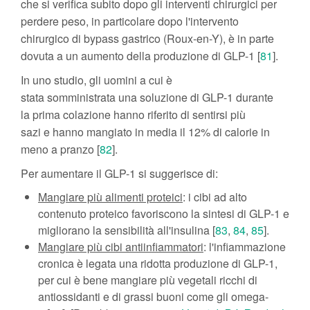
che si verifica subito dopo gli interventi chirurgici per
perdere peso, in particolare dopo l'intervento
chirurgico di bypass gastrico (Roux-en-Y), è in parte
dovuta a un aumento della produzione di GLP-1 [
81
].
In uno studio, gli uomini a cui è
stata somministrata una soluzione di GLP-1 durante
la prima colazione hanno riferito di sentirsi più
sazi e hanno mangiato in media il 12% di calorie in
meno a pranzo [
82
].
Per aumentare il GLP-1 si suggerisce di:
Mangiare più alimenti proteici
: i cibi ad alto
contenuto proteico favoriscono la sintesi di GLP-1 e
migliorano la sensibilità all'insulina [
83
,
84
,
85
].
Mangiare più cibi antiinfiammatori
: l'infiammazione
cronica è legata una ridotta produzione di GLP-1,
per cui è bene mangiare più vegetali ricchi di
antiossidanti e di grassi buoni come gli omega-