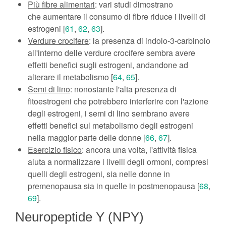
Più fibre alimentari
: vari studi dimostrano
che aumentare il consumo di fibre riduce i livelli di
estrogeni [
61
,
62
,
63
].
Verdure crocifere
: la presenza di indolo-3-carbinolo
all'interno delle verdure crocifere sembra avere
effetti benefici sugli estrogeni, andandone ad
alterare il metabolismo [
64
,
65
].
Semi di lino
: nonostante l'alta presenza di
fitoestrogeni che potrebbero interferire con l'azione
degli estrogeni, i semi di lino sembrano avere
effetti benefici sul metabolismo degli estrogeni
nella maggior parte delle donne [
66
,
67
].
Esercizio fisico
: ancora una volta, l'attività fisica
aiuta a normalizzare i livelli degli ormoni, compresi
quelli degli estrogeni, sia nelle donne in
premenopausa sia in quelle in postmenopausa [
68
,
69
].
Neuropeptide Y (NPY)