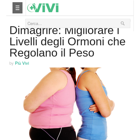
25 Marzo 2016
Nutrizione
Dimagrire: Migliorare i
Livelli degli Ormoni che
Yoga
Regolano il Peso
Salute
by
Più Vivi
Bellezza
Fitness
Relax
Viaggi & Vacanze