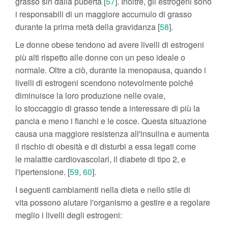
grasso sin dalla pubertà [
57
]. Inoltre, gli estrogeni sono
i responsabili di un maggiore accumulo di grasso
durante la prima metà della gravidanza [
58
].
Le donne obese tendono ad avere livelli di estrogeni
più alti rispetto alle donne con un peso ideale o
normale. Oltre a ciò, durante la menopausa, quando i
livelli di estrogeni scendono notevolmente poiché
diminuisce la loro produzione nelle ovaie,
lo stoccaggio di grasso tende a interessare di più la
pancia e meno i fianchi e le cosce. Questa situazione
causa una maggiore resistenza all'insulina e aumenta
il rischio di obesità e di disturbi a essa legati come
le malattie cardiovascolari, il diabete di tipo 2, e
l'ipertensione. [
59
,
60
].
I seguenti cambiamenti nella dieta e nello stile di
vita possono aiutare l'organismo a gestire e a regolare
meglio i livelli degli estrogeni: