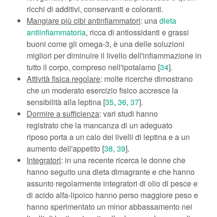
ricchi di additivi, conservanti e coloranti.
Mangiare più cibi antinfiammatori
: una
dieta
antiinfiammatoria
, ricca di antiossidanti e grassi
buoni come gli omega-3, è una delle soluzioni
migliori per diminuire il livello dell'infiammazione in
tutto il corpo, compreso nell'ipotalamo [
34
].
Attività fisica regolare
: molte ricerche dimostrano
che un moderato esercizio fisico accresce la
sensibilità alla leptina [
35
,
36
,
37
].
Dormire a sufficienza
: vari studi hanno
registrato che la mancanza di un adeguato
riposo porta a un calo dei livelli di leptina e a un
aumento dell'appetito [
38
,
39
].
Integratori
: in una recente ricerca le donne che
hanno seguito una dieta dimagrante e che hanno
assunto regolarmente integratori di olio di pesce e
di acido alfa-lipoico hanno perso maggiore peso e
hanno sperimentato un minor abbassamento nei