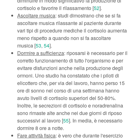
diminuire in modo significativo la produzione di
cortisolo e favorire il rilassamento [
52
].
Ascoltare musica
: studi dimostrano che se si fa
ascoltare musica rilassante al paziente durante
vari tipi di procedure mediche il cortisolo aumenta
meno rispetto a quando non si fa ascoltare
musica [
53
,
54
].
Dormire a sufficienza
: riposarsi è necessario per il
corretto funzionamento di tutto l'organismo e per
evitare disfunzioni anche nella produzione degli
ormoni. Uno studio ha constatato che i piloti di
elicottero che, per via del lavoro, hanno perso 15
ore di sonno nel corso di una settimana hanno
avuto livelli di cortisolo superiori del 50-80%.
Inoltre, le secrezioni di cortisolo e noradrenalina
sono rimaste alte anche nei due giorni di riposo
successivi al lavoro [
55
]. In media, è necessario
dormire 8 ore a notte.
Fare attività fisica
: è vero che durante l'esercizio