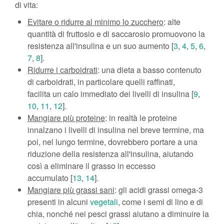
di vita:
Evitare o ridurre al minimo lo zucchero
: alte
quantità di fruttosio e di saccarosio promuovono la
resistenza all'insulina e un suo aumento [
3
,
4
,
5
,
6
,
7
,
8
].
Ridurre i carboidrati
: una dieta a basso contenuto
di carboidrati, in particolare quelli raffinati,
facilita un calo immediato dei livelli di insulina [
9
,
10
,
11
,
12
].
Mangiare più proteine
: in realtà le proteine ​
innalzano i livelli di insulina nel breve termine, ma
poi, nel lungo termine, dovrebbero portare a una
riduzione della resistenza all'insulina, aiutando
così a eliminare il grasso in eccesso
accumulato [
13
,
14
].
Mangiare più grassi sani
: gli acidi grassi omega-3
presenti in alcuni
vegetali
, come i semi di lino e di
chia, nonché nei pesci grassi aiutano a diminuire la