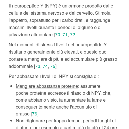
Il neuropeptide Y (NPY) è un ormone prodotto dalle
cellule del sistema nervoso e del cervello. Stimola
l'appetito, soprattutto per i carboidrati, e raggiunge i
massimi livelli durante i periodi di digiuno o di
privazione alimentare [
70
,
71
,
72
].
Nei momenti di stress i livelli del neuropeptide Y
risultano generalmente più elevati, e questo può
portare a mangiare di più e ad accumulare più grasso
addominale [
73
,
74
,
75
].
Per abbassare i livelli di NPY si consiglia di:
Mangiare abbastanza proteine
: assumere
poche proteine accresce il rilascio di NPY, che,
come abbiamo visto, fa aumentare la fame e
conseguentemente anche l'accumulo di
grasso [
76
].
Non digiunare per troppo tempo
: periodi lunghi di
digiuno, per esempio a partire già da più di 24 ore,