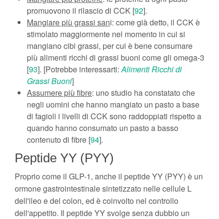
promuovono il rilascio di CCK [
92
].
Mangiare più grassi san
i: come già detto, il CCK è
stimolato maggiormente nel momento in cui si
mangiano cibi grassi, per cui è bene consumare
più alimenti ricchi di grassi buoni come gli omega-3
[
93
]. [Potrebbe interessarti:
Alimenti Ricchi di
Grassi Buoni
]
Assumere più fibre
: uno studio ha constatato che
negli uomini che hanno mangiato un pasto a base
di fagioli i livelli di CCK sono raddoppiati rispetto a
quando hanno consumato un pasto a basso
contenuto di fibre [
94
].
Peptide YY (PYY)
Proprio come il GLP-1, anche il peptide YY (PYY) è un
ormone gastrointestinale sintetizzato nelle cellule L
dell'ileo e del colon, ed è coinvolto nel controllo
dell'appetito. Il peptide YY svolge senza dubbio un