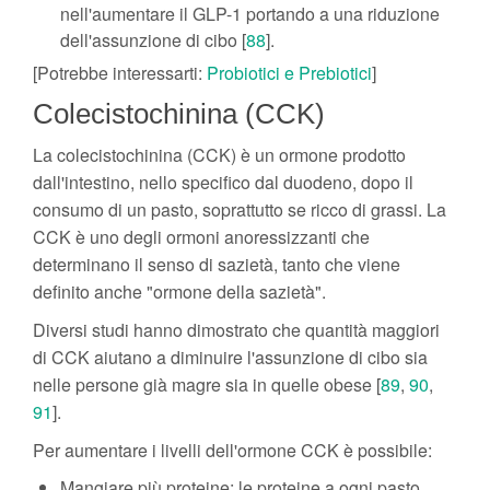
nell'aumentare il GLP-1 portando a una riduzione
dell'assunzione di cibo [
88
].
[Potrebbe interessarti:
Probiotici e Prebiotici
]
Colecistochinina (CCK)
La colecistochinina (CCK) è un ormone prodotto
dall'intestino, nello specifico dal duodeno, dopo il
consumo di un pasto, soprattutto se ricco di grassi. La
CCK è uno degli ormoni anoressizzanti che
determinano il senso di sazietà, tanto che viene
definito anche "ormone della sazietà".
Diversi studi hanno dimostrato che quantità maggiori
di CCK aiutano a diminuire l'assunzione di cibo sia
nelle persone già magre sia in quelle obese [
89
,
90
,
91
].
Per aumentare i livelli dell'ormone CCK è possibile:
Mangiare più proteine
: le proteine​ a ogni pasto