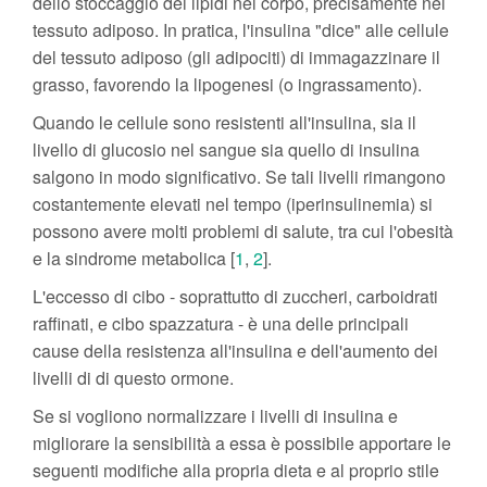
dello stoccaggio dei lipidi nel corpo, precisamente nel
tessuto adiposo. In pratica, l'insulina "dice" alle cellule
del tessuto adiposo (gli adipociti) di immagazzinare il
grasso, favorendo la lipogenesi (o ingrassamento).
Quando le cellule sono resistenti all'insulina, sia il
livello di glucosio nel sangue sia quello di insulina
salgono in modo significativo. Se tali livelli rimangono
costantemente elevati nel tempo (iperinsulinemia) si
possono avere molti problemi di salute, tra cui l'obesità
e la sindrome metabolica [
1
,
2
].
L'eccesso di cibo - soprattutto di zuccheri, carboidrati
raffinati, e cibo spazzatura - è una delle principali
cause della resistenza all'insulina e dell'aumento dei
livelli di di questo ormone.
Se si vogliono normalizzare i livelli di insulina e
migliorare la sensibilità a essa è possibile apportare le
seguenti modifiche alla propria dieta e al proprio stile