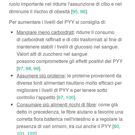
ruolo importante nel ridurre l'assunzione di cibo e nel
diminuire il rischio di obesità [
95
,
96
].
Per aumentare i livelli del PYY si consiglia di:
Mangiare meno carboidrati
: ridurre il consumo
di carboidrati raffinati e di cibi trasformati al fine di
mantenere stabili i livelli di glucosio nel sangue.
Valori alti di zucchero nel sangue
possono compromettere gli effetti positivi del PYY
[
97
,
98
,
99
].
Assumere più proteine
: le proteine ​​provenienti da
diverse fonti alimentari risultano molto efficaci per
migliorare i livelli di PYY e per tenere sotto
controllo l'appetito [
97
,
100
].
Consumare più alimenti ricchi di fibre
: come già
detto in precedenza, le fibre aiutano a favorire una
corretta flora batterica nell'intestino e a regolare la
presenza di vari ormoni, tra cui anche il PYY [
80
,
101
,
102
].