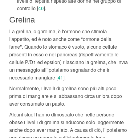
livelli di leptina rispetto alle donne nel gruppo di
controllo [
40
].
Grelina
La grelina, o ghrelina, è l'ormone che stimola
l'appetito, ed è noto anche come "ormone della
fame". Quando lo stomaco è vuoto, alcune cellule
presenti in esso e nel pancreas (rispettivamente le
cellule P/D1 ed epsilon) rilasciano la grelina, che invia
un messaggio all'ipotalamo segnalando che è
necessario mangiare [
41
].
Normalmente, i livelli di grelina sono più alti poco
prima di mangiare e si abbassano circa un'ora dopo
aver consumato un pasto.
Alcuni studi hanno dimostrato che nelle persone
obese i livelli di grelina si riducono solo leggermente
anche dopo aver mangiato. A causa di ciò, l'ipotalamo
non riceve un segnale sufficientemente forte