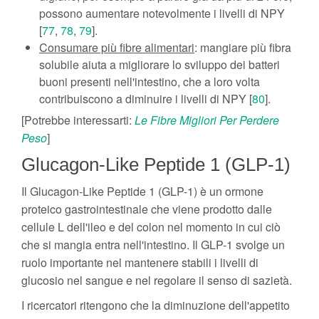
possono aumentare notevolmente i livelli di NPY
[
77
,
78
,
79
].
Consumare più fibre alimentari
: mangiare più fibra
solubile aiuta a migliorare lo sviluppo dei batteri
buoni presenti nell'intestino, che a loro volta
contribuiscono a diminuire i livelli di NPY [
80
].
[Potrebbe interessarti:
Le Fibre Migliori Per Perdere
Peso
]
Glucagon-Like Peptide 1 (GLP-1)
Il Glucagon-Like Peptide 1 (GLP-1) è un ormone
proteico gastrointestinale che viene prodotto dalle
cellule L dell'ileo e del colon nel momento in cui ciò
che si mangia entra nell'intestino. Il GLP-1 svolge un
ruolo importante nel mantenere stabili i livelli di
glucosio nel sangue e nel regolare il senso di sazietà.
I ricercatori ritengono che la diminuzione dell'appetito